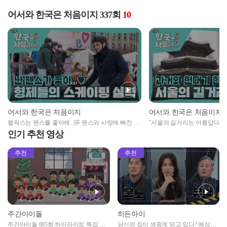
어서와 한국은 처음이지 337회
10
어서와 한국은 처음이지
어서와 한국은 처음이지
펠릭스는 펜스를 좋아해...🤣 펜스와 사랑에 빠진 삼
"서울의 길거리는 아름답다..✨
형제의 스케이팅
하는 서울의 길
인기 추천 영상
추천
추천
주간아이돌
히든아이
주간아이돌 695회 하이라이트 특집 남
당신의 집이 생중계 되고 있다? 예상치