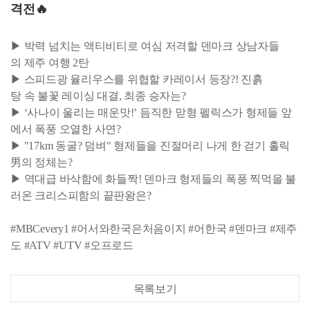
격전🔥
▶ 박력 넘치는 액티비티로 여심 저격할 덴마크 상남자들
의 제주 여행 2탄
▶ 스피드광 율리우스를 위협할 카레이서 등장?! 진흙
탕 속 불꽃 레이싱 대결, 최종 승자는?
▶ ‘사나이 울리는 매운맛!’ 듬직한 맏형 펠릭스가 형제들 앞
에서 폭풍 오열한 사연?
▶ "17km 동굴? 덤벼" 형제들을 진절머리 나게 한 걷기 홀릭
男의 정체는?
▶ 역대급 바삭함에 화들짝! 덴마크 형제들의 폭풍 찍먹을 불
러온 크리스피함의 끝판왕은?
#MBCevery1 #어서와한국은처음이지 #어한국 #덴마크 #제주
도 #ATV #UTV #오프로드
목록보기