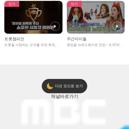
자아이돌편 예고
못한 곳에서 일어나는 불법촬영 범죄!
인기
인기
트롯챔피언
주간아이돌
트롯을 사랑하는 모두를 위한 축제,
현장을 브로드웨이로 만든✨ KATSEYE
2024 트롯챔피언 어워즈 l <트롯챔피언
의 노래방 타임🎤
> 55회 l 12월 19일 (목) 저녁 8시 MBC
ON 방송 [예고]
다크 모드로 보기
채널
바로가기