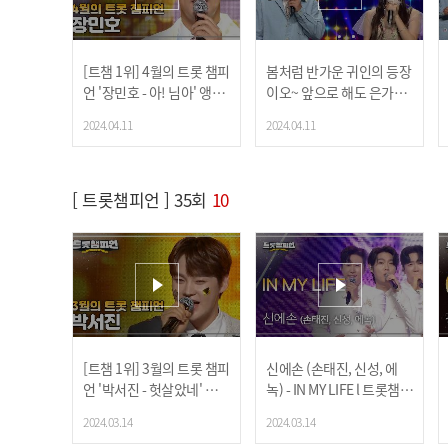
[트챔 1위] 4월의 트롯 챔피
봄처럼 반가운 귀인의 등장
언 '장민호 - 아! 님아' 앵콜
이오~ 앞으로 해도 은가은,
Full ver.
거꾸로 해도 은가은의 귀한
2024.04.11
2024.04.11
신곡 '귀인'을 소개합니다
💕 l 트롯챔피언 l EP.37
[ 트롯챔피언 ] 35회
10
[트챔 1위] 3월의 트롯 챔피
신에손 (손태진, 신성, 에
언 '박서진 - 헛살았네' 앵콜
녹) - IN MY LIFE l 트롯챔피
Full ver.
언 l EP.35
2024.03.14
2024.03.14