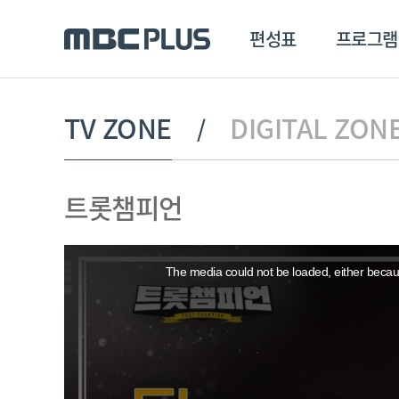
편성표
프로그램
편성표
프로그램
클립
TV ZONE
DIGITAL ZON
MBC 에브리원
방영프로그램
전체
트롯챔피언
MBC 스포츠+
종영프로그램
MBC 드라마넷
This
MBC 온
is
a
The media could not be loaded, either becaus
modal
MBC 엠
window.
MBC 디지털
에브리원
ALL THE K-POP