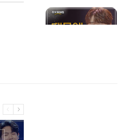
챔피언 l EP.36
박서진 - 때문에 l 트롯챔피
언 l EP.36
양지원 - 미워도(미워島) l
트롯챔피언 l EP.36