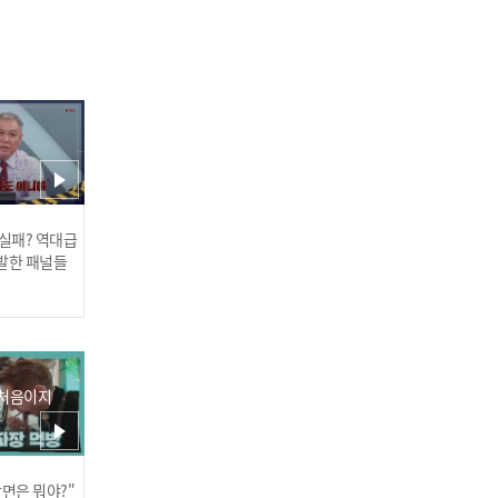
김수찬 - 그 사람처럼 l 트롯
챔피언 l EP.36
 실패? 역대급
발한 패널들
성민 - 애리 (Eri) l 트롯챔피
 처음이지
언 l EP.36
장면은 뭐야?"