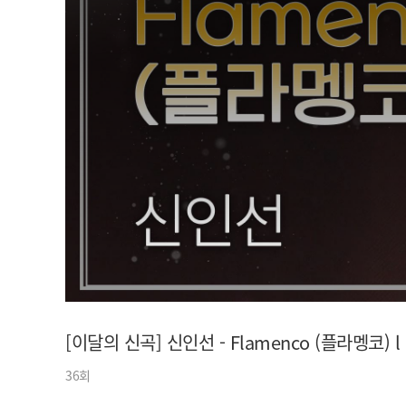
아이돌챔프
셀럽챔프
[이달의 신곡] 신인선 - Flamenco (플라멩코) l
36회