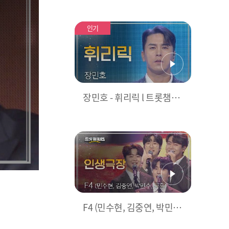
히든트랙으로 무대에 선 가
수들의 소감을 들어보자 👂
인기
l 트롯챔피언 l EP.36
장민호 - 휘리릭 l 트롯챔피
언 l EP.36
F4 (민수현, 김중연, 박민
수, 공훈) - 인생극장 l 트롯