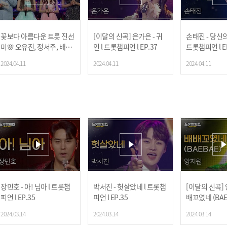
꽃보다 아름다운 트롯 진선
[이달의 신곡] 은가은 - 귀
손태진 - 당신의
미🌸 오유진, 정서주, 배아
인 l 트롯챔피언 l EP.37
트롯챔피언 l E
현이 갖고 싶은 애칭은? l
2024.04.11
2024.04.11
2024.04.11
트롯챔피언 l EP.37
장민호 - 아! 님아 l 트롯챔
박서진 - 헛살았네 l 트롯챔
[이달의 신곡] 
피언 l EP.35
피언 l EP.35
배꼬였네 (BAEB
챔피언 l EP.35
2024.03.14
2024.03.14
2024.03.14