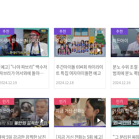
추천
추천
추천
어서와 한국은 처음이지
주간아이돌
히든아이
378회
694회
12회
[예고] "나야 파브리" 백수저
주간아이돌 694회 하이라이
분노 수위 조절
파브리가 어서와에 돌아왔
트 특집 여자아이돌편 예고
범죄에 분노 폭
다! 파브리&레오의 환장(?)
2024.12.19
2024.12.18
2024.12.16
케미 식재료투어!
인기
인기
인기
히든아이
지금 거신 전화는
어서와 한국은
12회
5회
377회
4박 5일 감금한 끔찍한 남친
[지금 거신 전화는 5회 예고]
"그 분리된 짜