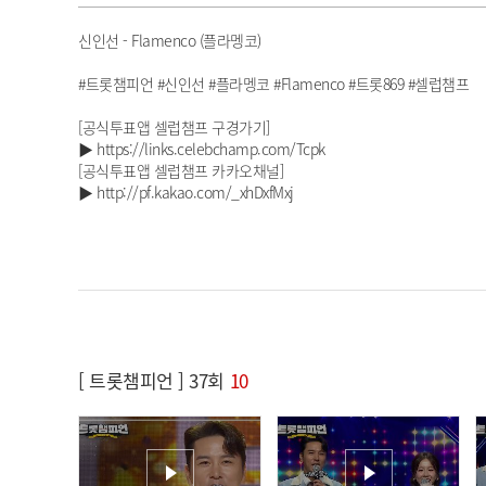
신인선 - Flamenco (플라멩코)
#트롯챔피언 #신인선 #플라멩코 #Flamenco #트롯869 #셀럽챔프
[공식투표앱 셀럽챔프 구경가기]
▶ https://links.celebchamp.com/Tcpk
[공식투표앱 셀럽챔프 카카오채널]
▶ http://pf.kakao.com/_xhDxfMxj
[ 트롯챔피언 ] 37회
10