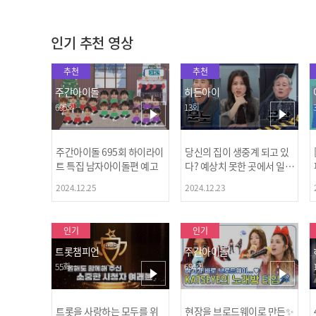
인기 추천 영상
추천
추천
주간아이돌
히든아이
695회
13회
주간아이돌 695회 하이라이
당신의 집이 생중계 되고 있
트 특집 남자아이돌편 예고
다? 예상치 못한 곳에서 일어
나는 불법촬영 범죄!
2024.12.25
2024.12.23
인기
인기
트롯챔피언
주간아이돌
55회
694회
트롯을 사랑하는 모두를 위
현장을 브로드웨이로 만든✨