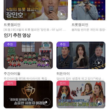
트롯챔피언
트롯챔피언
[트챔 1위] 4월의 트롯 챔피언 '장민호 - 아! 님아' 앵
봄처럼 반가운 귀인의 등장이오
콜 Full ver.
은, 거꾸로 해도 은가은의 귀한
인기 추천 영상
니다💕 l 트롯챔피언 l EP.37
추천
추천
주간아이돌
히든아이
주간아이돌 695회 하이라이트 특집 남
당신의 집이 생중계 되고 있다? 예상치
자아이돌편 예고
못한 곳에서 일어나는 불법촬영 범죄!
인기
인기