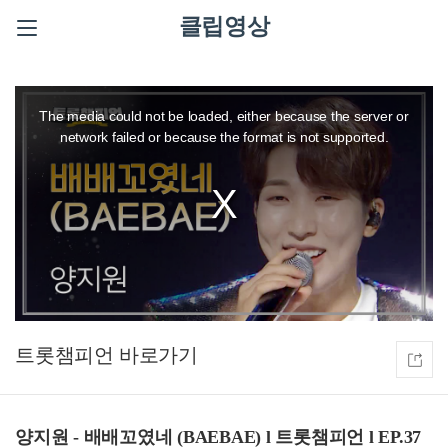
클립영상
This
is
a
The media could not be loaded, either because the server or
modal
window.
network failed or because the format is not supported.
트롯챔피언
양지원 - 배배꼬였네 (BAEBAE) l 트롯챔피언 l EP.37