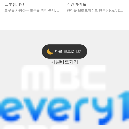
트롯챔피언
주간아이돌
트롯을 사랑하는 모두를 위한 축제,
현장을 브로드웨이로 만든✨ KATSEYE
2024 트롯챔피언 어워즈 l <트롯챔피언
의 노래방 타임🎤
> 55회 l 12월 19일 (목) 저녁 8시 MBC
ON 방송 [예고]
다크 모드로 보기
채널
바로가기