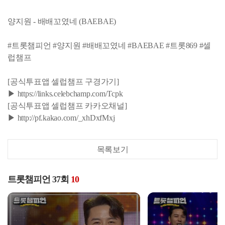
양지원 - 배배꼬였네 (BAEBAE)
#트롯챔피언 #양지원 #배배꼬였네 #BAEBAE #트롯869 #셀
럽챔프
[공식투표앱 셀럽챔프 구경가기]
▶ https://links.celebchamp.com/Tcpk
[공식투표앱 셀럽챔프 카카오채널]
▶ http://pf.kakao.com/_xhDxfMxj
목록보기
트롯챔피언 37회
10