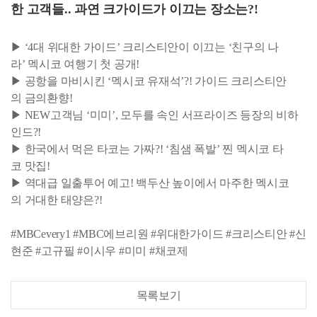
한 고객들.. 과연 크가이드가 이끄는 장소는?!
▶ ‘4대 위대한 가이드’ 크리스티안이 이끄는 ‘친구의 나
라’ 멕시코 여행기 첫 공개!
▶ 공항을 마비시킨 ‘멕시코 유재석’?! 가이드 크리스티안
의 금의환향!
▶ NEW고객님 ‘미미’, 모두를 속인 서프라이즈 등장의 비하
인드?!
▶ 한국에서 먹은 타코는 가짜?! ‘침샘 폭발’ 찐 멕시코 타
코 맛집!
▶ 역대급 일출투어 예고! 백두산 높이에서 마주한 멕시코
의 거대한 태양은?!
#MBCevery1 #MBC에브리원 #위대한가이드 #크리스티안 #신
현준 #고규필 #이시우 #미미 #채코제
목록보기