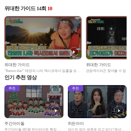
위대한 가이드 14회
10
위대한 가이드
위대한 가이드
"Buenos dias!" 태양의 나라 멕시코에서 일출을 보다
관광객이라곤 찾아볼 수 없는
☀
한 고객들.. 과연 크가이드가 
인기 추천 영상
추천
추천
주간아이돌
히든아이
주간아이돌 695회 하이라이트 특집 남
당신의 집이 생중계 되고 있다? 예상치