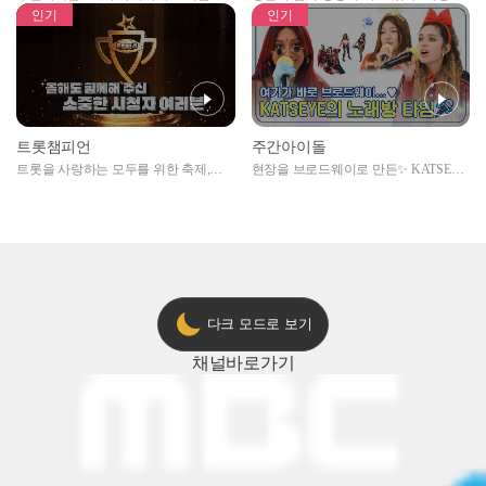
자아이돌편 예고
못한 곳에서 일어나는 불법촬영 범죄!
인기
인기
트롯챔피언
주간아이돌
트롯을 사랑하는 모두를 위한 축제,
현장을 브로드웨이로 만든✨ KATSEYE
2024 트롯챔피언 어워즈 l <트롯챔피언
의 노래방 타임🎤
> 55회 l 12월 19일 (목) 저녁 8시 MBC
ON 방송 [예고]
다크 모드로 보기
채널
바로가기