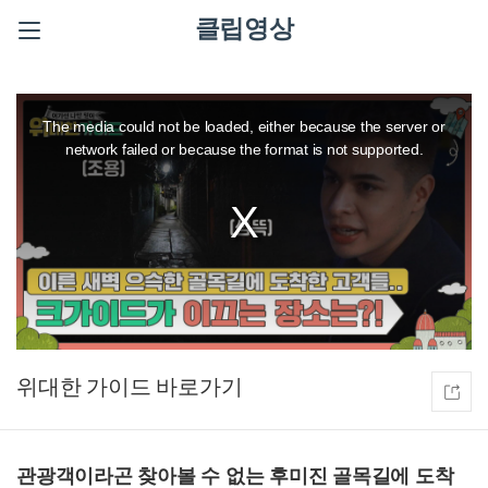
클립영상
This
is
a
The media could not be loaded, either because the server or
modal
window.
network failed or because the format is not supported.
위대한 가이드
관광객이라곤 찾아볼 수 없는 후미진 골목길에 도착