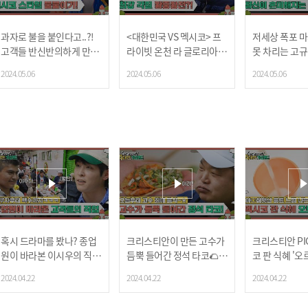
과자로 불을 붙인다고..?!
<대한민국 VS 멕시코> 프
저세상 폭포 
고객들 반신반의하게 만드
라이빗 온천 라 글로리아에
못 차리는 고규
는 멕시코 스타일 불붙이기
서 시작된 최강 각질 왕중
2024.05.06
2024.05.06
2024.05.06
🔥
왕전🔥
혹시 드라마를 봤나? 종업
크리스티안이 만든 고수가
크리스티안 PIC
원이 바라본 이시우의 직업
듬뿍 들어간 정석 타코🌮
코 판 식혜 '오
은 야쿠자..?!
규미상궁 입맛 저격 성공?!
2024.04.22
2024.04.22
2024.04.22