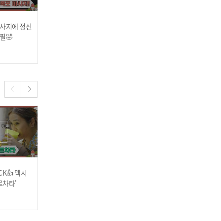
마사지에 정신
물 만난 고객들 숨 참고 온
끝없이 층을 이루는 천연
필🤣
천 DIVE🌊 천상의 온천 그
온천 뷰에 입이 떠억~ 벌어
루타스✨
지는 고객들👀
2024.05.06
2024.05.06
타코가 생각나는 군만두?!
멕시코에서 맛보는 푸짐한
한국식 중화요리🍜
K👍 멕시
가리발디 광장에서 신나게
멕시코 이모저모📁 멕시코
아낌없이 찐하게 폭풍 분사
르차타'
춤판 벌이다가 오마이걸 미
에 핑크색 택시가 있는 이
미를 만나다?!
유는?!
~ 매콤한 영혼 정화술에 정
2024.04.22
2024.04.22
신 못 차리는 고규필🤣