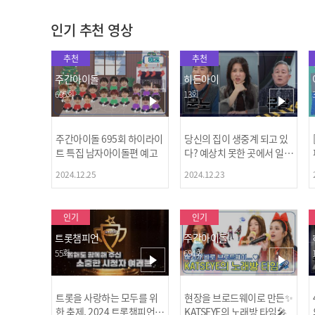
인기 추천 영상
추천
추천
주간아이돌
히든아이
695회
13회
주간아이돌 695회 하이라이
당신의 집이 생중계 되고 있
트 특집 남자아이돌편 예고
다? 예상치 못한 곳에서 일어
나는 불법촬영 범죄!
2024.12.25
2024.12.23
인기
인기
트롯챔피언
주간아이돌
55회
694회
트롯을 사랑하는 모두를 위
현장을 브로드웨이로 만든✨
한 축제, 2024 트롯챔피언
KATSEYE의 노래방 타임🎤