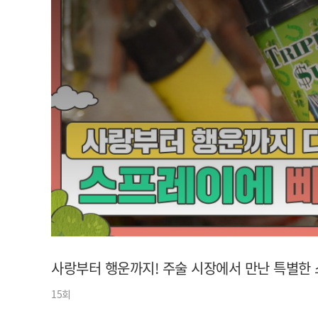
아이돌챔프
셀럽챔프
사랑부터 행운까지! 주술 시장에서 만난 특별한
15회