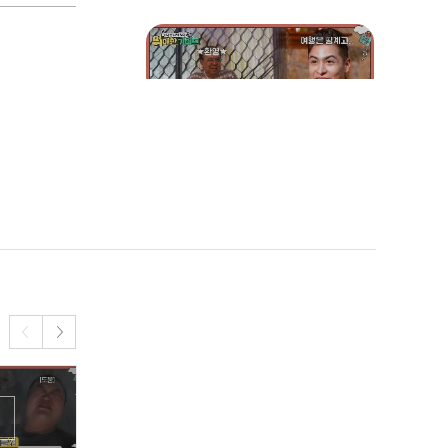
버린 고객들😋
"너네 집에 가는 거야?" 위
대한 가이드 최초로 본가 투
어를 시도한 크리스티안✨
여기서 마사지를..?! 길 한
복판에서 옷까지 벗고 오일
마사지 받는 채코제🔥