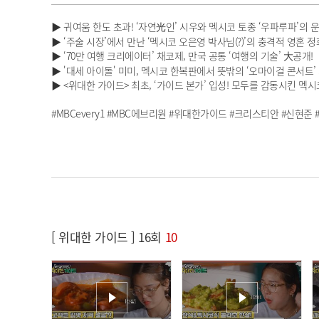
▶ 귀여움 한도 초과! ‘자연光인’ 시우와 멕시코 토종 ‘우파루파’의 
▶ ‘주술 시장’에서 만난 ‘멕시코 오은영 박사님(?)’의 충격적 영혼 정
▶ ‘70만 여행 크리에이터’ 채코제, 만국 공통 ‘여행의 기술’ 大공개!
▶ '대세 아이돌' 미미, 멕시코 한복판에서 뜻밖의 ‘오마이걸 콘서트’ 
▶ <위대한 가이드> 최초, ‘가이드 본가’ 입성! 모두를 감동시킨 멕
#MBCevery1 #MBC에브리원 #위대한가이드 #크리스티안 #신현준 
[ 위대한 가이드 ] 16회
10