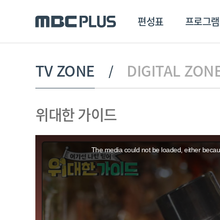
편성표
프로그램
편성표
프로그램
클립
TV ZONE
DIGITAL ZON
MBC 에브리원
방영프로그램
전체
위대한 가이드
MBC 스포츠+
종영프로그램
MBC 드라마넷
This
MBC 온
is
a
The media could not be loaded, either becaus
modal
MBC 엠
window.
MBC 디지털
에브리원
ALL THE K-POP