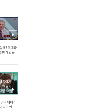
사랑부터 행운까지! 주술
시장에서 만난 특별한 스프
레이✨
 실패? 역대급
발한 패널들
 처음이지
귀여움 한도 초과❤ 드디어
우파루파 실물 영접한 이시
우👀
장면은 뭐야?"
러스] 외부감사인 선임 공고
 외국인 반응