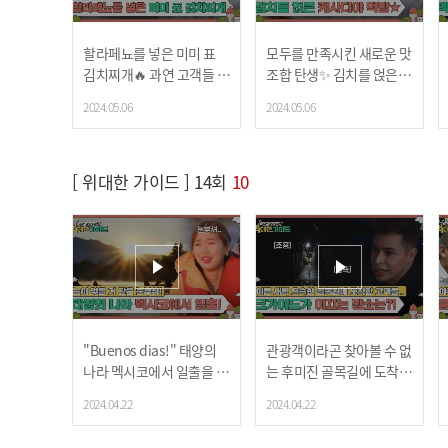
할라페뇨를 넣은 미미 표
모두를 만족시킨 새로운 맛
김치찌개🔥 과연 고객들 입
조합 탄생✨ 김치를 얹은 케
맛을 저격할 수 있을까?!
사디야 먹방!
2024.05.06
2024.05.06
[ 위대한 가이드 ] 14회
10
"Buenos dias!" 태양의
관광객이라곤 찾아볼 수 없
나라 멕시코에서 일출을 보
는 후미진 골목길에 도착한
다☀
고객들.. 과연 크가이드가
2024.04.22
2024.04.22
이끄는 장소는?!