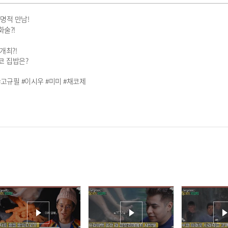
운명적 만남!
화술?!
개최?!
시코 집밥은?
#고규필 #이시우 #미미 #채코제