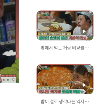
준비한 크리스티안 부모님
✨
밖에서 먹는 거랑 비교불가
🔥 엄마의 손맛이 담긴 가
정식 타코 먹방🌮
밥이 절로 생각나는 멕시코
판 육개장 포솔레에 푹 빠져