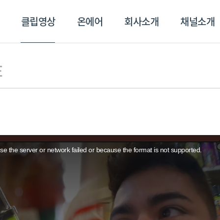
클립영상
온에어
회사소개
채널소개
영상
온에어
회사소개
채널
E
e the server or network failed or because the format is not supported.
스포츠플러스
트롯869