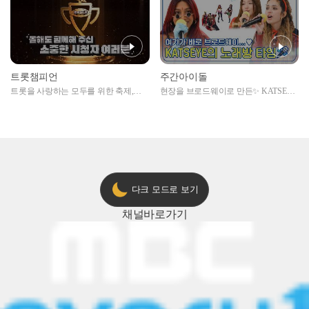
트롯챔피언
주간아이돌
트롯을 사랑하는 모두를 위한 축제,
현장을 브로드웨이로 만든✨ KATSEYE
2024 트롯챔피언 어워즈 l <트롯챔피언
의 노래방 타임🎤
> 55회 l 12월 19일 (목) 저녁 8시 MBC
ON 방송 [예고]
다크 모드로 보기
채널
바로가기