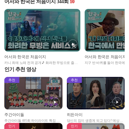
어서와 한국은 처음이지 344회
10
어서와 한국은 처음이지
어서와 한국은 처음이지
카니 최애 노래 전격 공개🎵 화려한 무빙으로 즐기
지구 반 바퀴를 돌아 한국에서
는 카니와 친구들의 <말하자면>
디저트의 나라 프랑스 친구들도
인기 추천 영상
추천
추천
주간아이돌
히든아이
주간아이돌 695회 하이라이트 특집 남
당신의 집이 생중계 되고 있다? 예상치
자아이돌편 예고
못한 곳에서 일어나는 불법촬영 범죄!
인기
인기