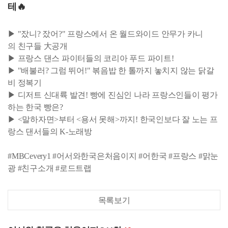
테🔥
▶ "잤니? 잤어?" 프랑스에서 온 월드와이드 안무가 카니
의 친구들 大공개
▶ 프랑스 댄스 파이터들의 코리아 푸드 파이트!
▶ "배불러? 그럼 뛰어!" 볶음밥 한 톨까지 놓치지 않는 닭갈
비 정복기
▶ 디저트 신대륙 발견! 빵에 진심인 나라 프랑스인들이 평가
하는 한국 빵은?
▶ <말하자면>부터 <용서 못해>까지! 한국인보다 잘 노는 프
랑스 댄서들의 K-노래방
#MBCevery1 #어서와한국은처음이지 #어한국 #프랑스 #맑눈
광 #친구소개 #로드트랩
목록보기