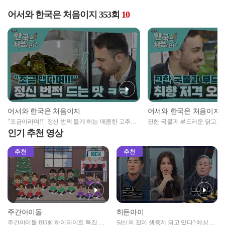
어서와 한국은 처음이지 353회
10
어서와 한국은 처음이지
어서와 한국은 처음이지
"조금이라며!!" 정신 번쩍 들게 하는 매콤한 고추무
진한 국물과 부드러운 닭고기
침에🌶 제대로 당한 콘스탄티노스 ㅋㅋㅋ
저격한💘 능이 오리백숙 한 상
인기 추천 영상
추천
추천
주간아이돌
히든아이
주간아이돌 695회 하이라이트 특집 남
당신의 집이 생중계 되고 있다? 예상치