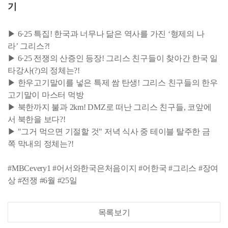
기
▶ 6·25 특집! 한국과 너무나 닮은 역사를 가진 ‘형제의 나
라’ 그리스?!
▶ 6·25 전쟁의 산증인 등장! 그리스 친구들이 찾아간 한국 일
타강사(?)의 정체는?!
▶ 한우고기말이를 넣은 특제 쌈 탄생! 그리스 친구들의 한우
고기말이 마스터 먹방
▶ 북한까지 불과 2km! DMZ로 떠난 그리스 친구들, 코앞에
서 북한을 보다?!
▶ "그거 먹으면 기절할 것" 저녁 식사 중 테이블 탈주한 금
쪽 막내의 정체는?!
#MBCevery1 #어서와한국은처음이지 #어한국 #그리스 #장여
상 #전쟁 #6월 #25일
목록보기