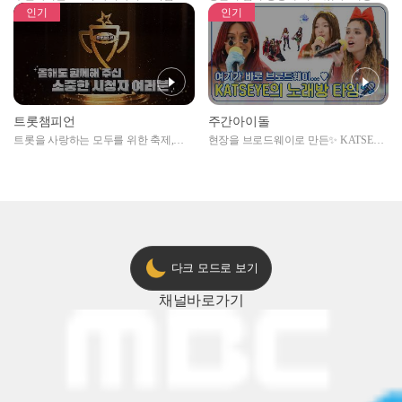
자아이돌편 예고
못한 곳에서 일어나는 불법촬영 범죄!
인기
인기
트롯챔피언
주간아이돌
트롯을 사랑하는 모두를 위한 축제,
현장을 브로드웨이로 만든✨ KATSEYE
2024 트롯챔피언 어워즈 l <트롯챔피언
의 노래방 타임🎤
> 55회 l 12월 19일 (목) 저녁 8시 MBC
ON 방송 [예고]
다크 모드로 보기
채널
바로가기