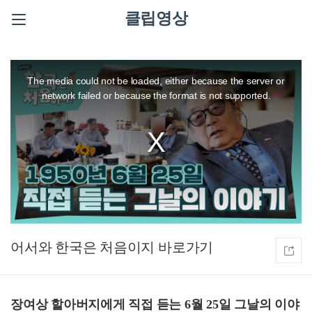
클립영상
This
is
a
The media could not be loaded, either because the server or
modal
window.
network failed or because the format is not supported.
어서와 한국은 처음이지
장여상 할아버지에게 직접 듣는 6월 25일 그날의 이야