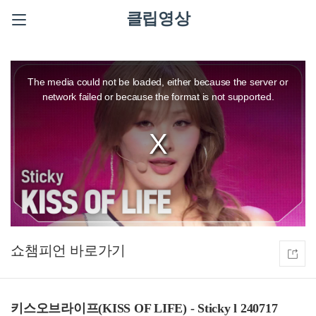
클립영상
This
is
a
The media could not be loaded, either because the server or
modal
window.
network failed or because the format is not supported.
쇼챔피언
키스오브라이프(KISS OF LIFE) - Sticky l 240717