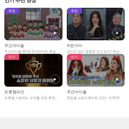
인기 추천 영상
추천
추천
주간아이돌
히든아이
주간아이돌 695회 하이라이트 특집 남
당신의 집이 생중계 되고 있다? 예상치
자아이돌편 예고
못한 곳에서 일어나는 불법촬영 범죄!
인기
인기
트롯챔피언
주간아이돌
트롯을 사랑하는 모두를 위한 축제,
현장을 브로드웨이로 만든✨ KATSEYE
2024 트롯챔피언 어워즈 l <트롯챔피언
의 노래방 타임🎤
> 55회 l 12월 19일 (목) 저녁 8시 MBC
ON 방송 [예고]