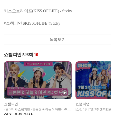
키스오브라이프(KISS OF LIFE) - Sticky
#쇼챔피언 #KISSOFLIFE #Sticky
목록보기
쇼챔피언 526회
10
쇼챔피언
쇼챔피언
7월 3주 차 쇼챔피언 <금동현 & 하늘 & 아민> MC
[쇼챔 1위] 7월 3주 챔피언송
앵
컷 모음📁 | Show Champion | EP.526 | 240717
Champion l EP.526 l 240717