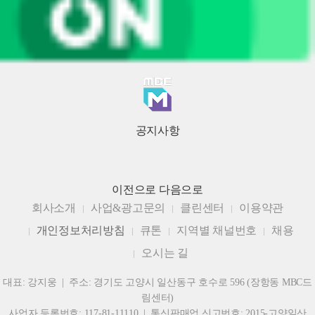
공지사항
이전으로
다음으로
회사소개
사업&광고문의
클린센터
이용약관
개인정보처리방침
큐톤
지역별 채널번호
채용
오시는 길
대표: 강지웅 | 주소: 경기도 고양시 일산동구 호수로 596 (장항동 MBC드
림센터)
사업자 등록번호: 117-81-11110 | 통신판매업 신고번호: 2015-고양일산