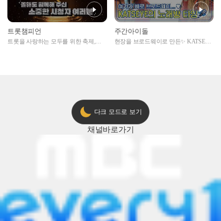
트롯챔피언
주간아이돌
트롯을 사랑하는 모두를 위한 축제,
현장을 브로드웨이로 만든✨ KATSEYE
2024 트롯챔피언 어워즈 l <트롯챔피언
의 노래방 타임🎤
> 55회 l 12월 19일 (목) 저녁 8시 MBC
ON 방송 [예고]
다크 모드로 보기
채널
바로가기