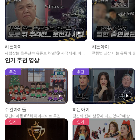
히든아이
히든아이
사람잡는 음주단속 유튜브 채널!😲 사적제재, 이대
폭행범 신상 터는 유튜버. 알고 
로 괜찮은가?
인기 추천 영상
추천
추천
주간아이돌
히든아이
주간아이돌 695회 하이라이트 특집 남
당신의 집이 생중계 되고 있다? 예상치
자아이돌편 예고
못한 곳에서 일어나는 불법촬영 범죄!
인기
인기