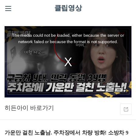
클립영상
This
is
a
The media could not be loaded, either because the server or
modal
window.
network failed or because the format is not supported.
히든아이
가운만 걸친 노출남. 주차장에서 차량 방화! 소방차 9