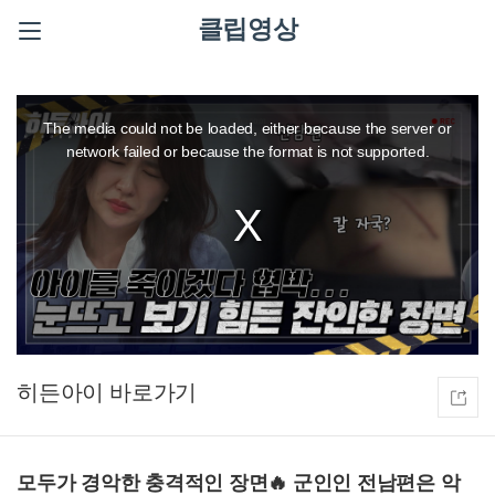
클립영상
This
is
a
The media could not be loaded, either because the server or
modal
window.
network failed or because the format is not supported.
히든아이
모두가 경악한 충격적인 장면🔥 군인인 전남편은 악