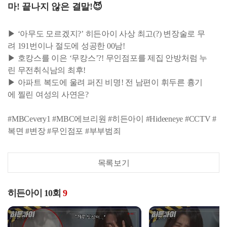
마! 끝나지 않은 결말!😈
▶ ‘아무도 모르겠지?’ 히든아이 사상 최고(?) 변장술로 무
려 191번이나 절도에 성공한 00남!
▶ 호캉스를 이은 ‘무캉스’?! 무인점포를 제집 안방처럼 누
린 무전취식남의 최후!
▶ 아파트 복도에 울려 퍼진 비명! 전 남편이 휘두른 흉기
에 찔린 여성의 사연은?
#MBCevery1 #MBC에브리원 #히든아이 #Hideeneye #CCTV #
복면 #변장 #무인점포 #부부범죄
목록보기
히든아이 10회
9