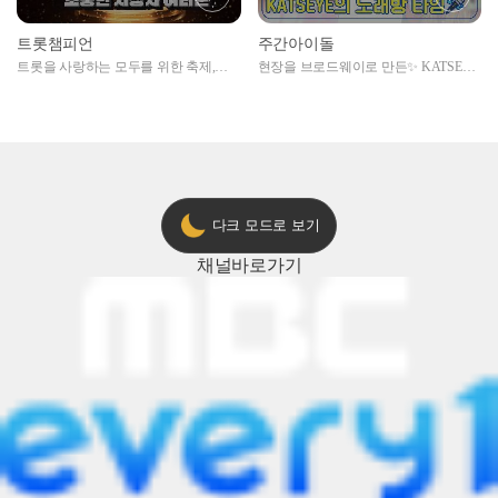
트롯챔피언
주간아이돌
트롯을 사랑하는 모두를 위한 축제,
현장을 브로드웨이로 만든✨ KATSEYE
2024 트롯챔피언 어워즈 l <트롯챔피언
의 노래방 타임🎤
> 55회 l 12월 19일 (목) 저녁 8시 MBC
ON 방송 [예고]
다크 모드로 보기
채널
바로가기