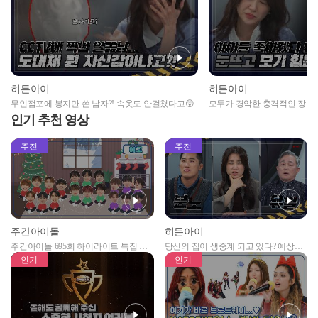
히든아이
히든아이
무인점포에 봉지만 쓴 남자?! 속옷도 안걸쳤다고😲
모두가 경악한 충격적인 장면
마! 끝나지 않은 결말!😈
인기 추천 영상
추천
추천
주간아이돌
히든아이
주간아이돌 695회 하이라이트 특집 남
당신의 집이 생중계 되고 있다? 예상치
자아이돌편 예고
못한 곳에서 일어나는 불법촬영 범죄!
인기
인기