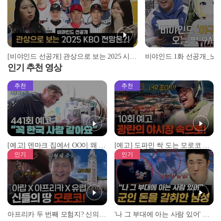
[비야인드 선공개] 관상으로 보는 2025 시즌 KBO 전망은?!
비야인드 1화 선공개_노
인기 추천 영상
추천
추천
[예고] 덴마크 집에서 OO이 왜 나와...? 이상할 정도로 한국을 사랑하는 우리 형을 제보합니다!
[예고] 도파민 싹 도는 모로코 야시장 투어!
인기
인기
아프리카 두 번째 모험지? 신의 땅 ‘모로코’✈️ l #위대한가이드3 l #MBCevery1 l EP.9
'나 그 부대에 아는 사람 있어' 아들뻘 군인에게 접근한 남성 l #히든아이 l #MBCevery1 l EP.94