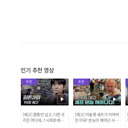
인기 추천 영상
추천
추천
[예고] 몸통만 남고, 다른 조
[예고] 미슐랭 셰프가 미쳐버
각은 어디에..? 시화호에서
린 이유! 본능이 깨어난 사건
드러난 충격적인 토막 살인
은?