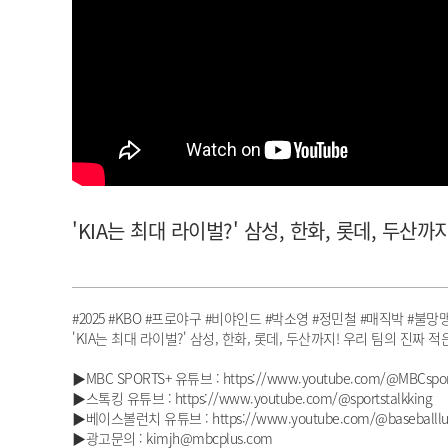
아이돌챔프
셀럽챔프
'KIA는 최대 라이벌?' 삼성, 한화, 롯데, 두산까지
#2025 #KBO #프로야구 #비야인드 #박소영 #정민철 #매직박 #불망
'KIA는 최대 라이벌?' 삼성, 한화, 롯데, 두산까지! 우리 팀의 진짜 적은? 
▶MBC SPORTS+ 유튜브 : https://www.youtube.com/@MBCspor
▶스톡킹 유튜브 : https://www.youtube.com/@sportstalkking
▶베이스볼런치 유튜브 : https://www.youtube.com/@baseballlu
▶광고문의 : kimjh@mbcplus.com