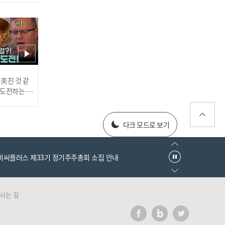
'김도영·문동주·배찬승·
박찬호·강백호', 2025 시즌
주목해야 할 선수 TOP5 I #
비야인드 2025.03.10
러스] 외부감사인 선임 공고
 美친 것 같
고 도전하는 산
#어서와한국은
'KIA는 최대 라이벌?' 삼성,
every1 l E
025년 재무제표
한화, 롯데, 두산까지! 우리
다크 모드로 보기
팀의 진짜 적은? I #비야인
드 2025.03.10
추천
엠비씨플러스 제33기 정기주주총회 소집 안내
시는 길
러스] 외부감사인 선임 공고
＂내가 왕이 될 상인가＂ 1