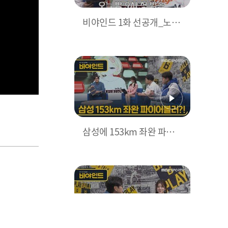
비야인드 1화 선공개_노빠
꾸 찐팬들의 전쟁
삼성에 153km 좌완 파이
어볼러? 심우준 1번 가능할
까, 찐팬 반응은? I #비야인
드 2025.03.10