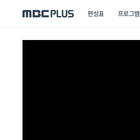
편성표
프로그램
편성표
프로그램
클립
MBC 에브리원
방영프로그램
전체
MBC 스포츠+
종영프로그램
MBC 드라마넷
MBC 온
MBC 엠
MBC 디지털
에브리원
ALL THE K-POP