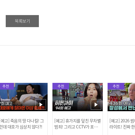
목록보기
추천
추천
추천
[예고] 죽음의 땅 다나킬! 그
[예고] 휴가지를 덮친 무차별
[예고] 2026
런데 대호가 심상치 않다?!
범죄! 그리고 CCTV가 포착
라이트! 진짜 
한 충격적 골프장 납치 사건!
한 특강이 펼쳐