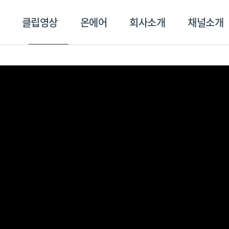
클립영상
온에어
회사소개
채널소개
영상
온에어
회사소개
채널
스포츠플러스
트롯869