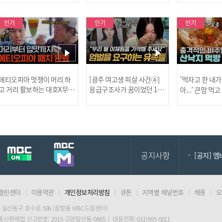
인기
인기
인기
[MBC플
에티오피아 멋쟁이 머리 하
[광주 여고생 피살 사건④]
'먹자고 한 내가
고 거리 활보하는 대호X무진
응급구조사가 꿈이었던 17
아...' 큰맘 먹
l #위대한가이드3 l #MBCev
살 이채원, 살인마 장윤기가
낙지 먹방! l 
ery1 l EP.6
앗아간 꿈 l #히든아이 l #MB
처음이지 l #MBC
[공지] 2
Cevery1 l EP.93
P.435
공지사항
[공지] 
클린센터
이용약관
개인정보처리방침
큐톤
지역별 채널번호
채용
오
[MBC플
 일산동구 호수로 596 (장항동 MBC드림센터)
 통신판매업 신고번호: 2015-고양일산동-0865 | 대표전화: 031)995-0011