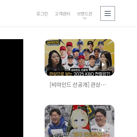
로그인
고객센터
브랜드관
소개
[비야인드 선공개] 관상으
로 보는 2025 시즌 KBO 전
망은?!