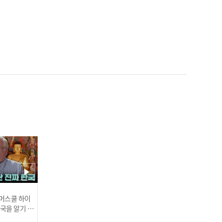
[야구팬 IF] 최소 실책팀 vs
최다 실책팀...어차피 우승
은 KIA?! I #비야인드 2025.
03.10
'2025 KBO는 춘추전국시
대?' 찐팬들도 KIA 최다 우
승 예상, 그럼 한화는? I #비
야인드 2025.03.10
 썸머스쿨 하이
한국을 알기 위
진다