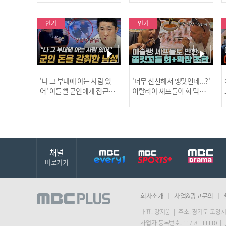
사건!
인기
인기
'나 그 부대에 아는 사람 있
'너무 신선해서 맹맛인데...?'
어' 아들뻘 군인에게 접근한
이탈리아 셰프들이 회 먹다
남성 l #히든아이 l #MBCev
막장에 빠진 이유 l #어서와
ery1 l EP.94
한국은처음이지 l #MBCeve
ry1 l EP.437
채널
바로가기
회사소개
사업&광고문의
대표: 강지웅 | 주소: 경기도 고양시
사업자 등록번호: 117-81-11110 |