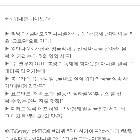
✈＜위대한 가이드2＞
▶ 박명수X김대호X최다니엘X이무진 ‘사형제’, 여행 예능 최
초 ‘요르단’으로 간다!
▶ 얼반파 VS 자연파, 황금막내 무진의 마음을 잡아라! 물
불 안 가리는 대호의 영입 시도!
▶ ‘수’크루지 OUT! 총명수 독재에 참다못한 다니엘, 결국 쿠
데타를 일으키는데..
▶ 총무가 된 ‘돈봐니엘’, 곧바로 실직 위기?! ‘공금 실종 사
건’ 대반전 결말은?
▶ 요르단도 ‘저속 노화’ 열풍?! ‘팔라펠’&‘후무스’를 맛
볼 수 있는 69년 전통 맛집!?
▶ 디저트 왕국 이즈 히얼...!! 사형제 일동 극찬한 세계 최
고 디저트 ‘쿠나파’의 맛은?
#MBCevery1 #MBC에브리원 #위대한가이드2 #스마디 #박명
수 #김대호 #최다니엘 #이무진 #요르단 #여행예능