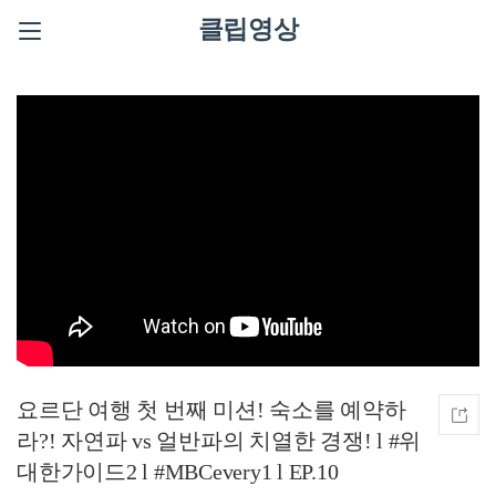
클립영상
요르단 여행 첫 번째 미션! 숙소를 예약하
라?! 자연파 vs 얼반파의 치열한 경쟁! l #위
대한가이드2 l #MBCevery1 l EP.10