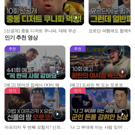
[선공개] 중동 디저트 쿠나파, 대체 무슨 맛이길래...?
인기 추천 영상
추천
추천
[예고] 덴마크 집에서 OO이 왜 나와...? 이상할 정도로 한국을 사랑하는 우리 형을 제보합니다!
[예고] 도파민 싹 도는 모로코 야시장 투어!
인기
인기
아프리카 두 번째 모험지? 신의 땅 ‘모로코’✈️ l #위대한가이드3 l #MBCevery1 l EP.9
'나 그 부대에 아는 사람 있어' 아들뻘 군인에게 접근한 남성 l #히든아이 l #MBCevery1 l EP.94