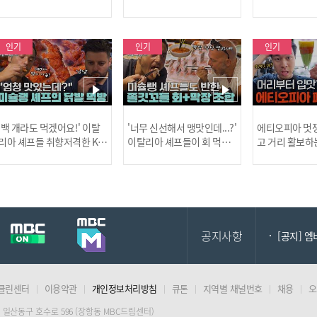
살인 사건의 진실!
드러난 충격적인 토막 살인
은?
사건!
인기
인기
인기
[MBC플
'백 개라도 먹겠어요!' 이탈
'너무 신선해서 맹맛인데...?'
에티오피아 멋쟁
리아 셰프들 취향저격한 K-
이탈리아 셰프들이 회 먹다
고 거리 활보하
발! l #어서와한국은처음
막장에 빠진 이유 l #어서와
l #위대한가이드3
이지 l #MBCevery1 l EP.43
한국은처음이지 l #MBCeve
ery1 l EP.6
[공지] 2
7
ry1 l EP.437
공지사항
[공지] 
클린센터
이용약관
개인정보처리방침
큐톤
지역별 채널번호
채용
오
[MBC플
 일산동구 호수로 596 (장항동 MBC드림센터)