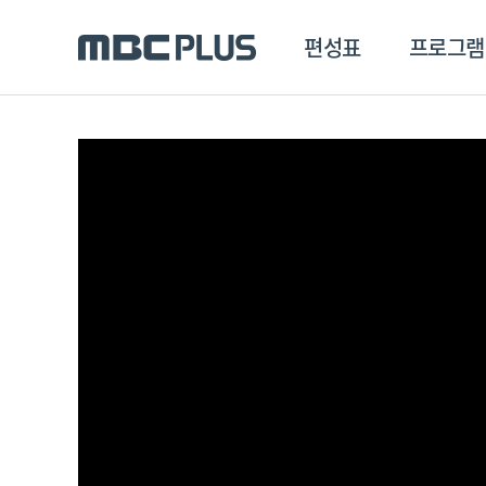
편성표
프로그램
편성표
프로그램
클립
MBC 에브리원
방영프로그램
전체
MBC 스포츠+
종영프로그램
MBC 드라마넷
MBC 온
MBC 엠
MBC 디지털
에브리원
ALL THE K-POP