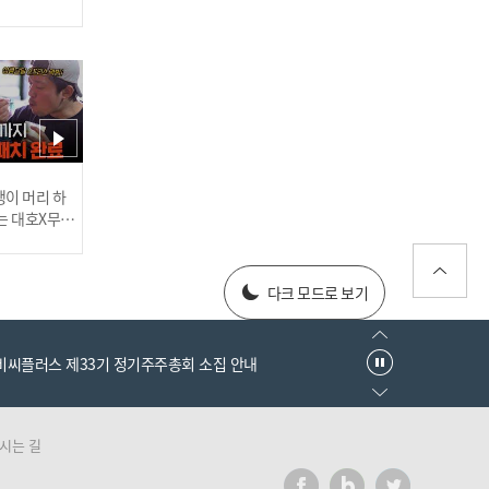
🎉구독 이벤트🎉 ＜축＞ #
스톡킹 드디어 독립 채널 오
픈!
러스] 외부감사인 선임 공고
이 머리 하
는 대호X무진
심수창 몸값 50만원 된 사
 l #MBCev
연 | #스톡킹 EP.12-6
025년 재무제표
다크 모드로 보기
엠비씨플러스 제33기 정기주주총회 소집 안내
시는 길
러스] 외부감사인 선임 공고
'개명빨(?)' 류현진 상대, 강