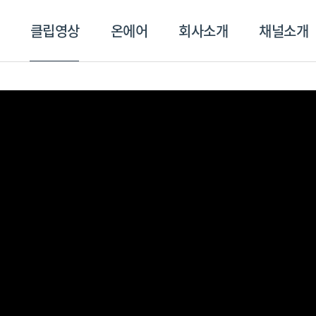
클립영상
온에어
회사소개
채널소개
영상
온에어
회사소개
채널
스포츠플러스
트롯869