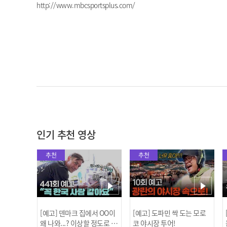
http://www.mbcsportsplus.com/
인기 추천 영상
추천
추천
[예고] 덴마크 집에서 OO이
[예고] 도파민 싹 도는 모로
왜 나와...? 이상할 정도로 한
코 야시장 투어!