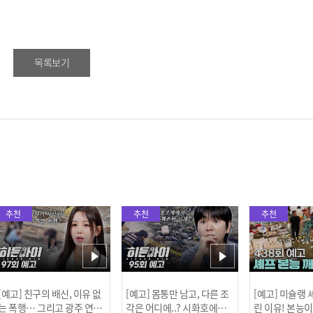
목록보기
추천
추천
추천
[예고] 친구의 배신, 이유 없
[예고] 몸통만 남고, 다른 조
[예고] 미슐랭
는 폭행… 그리고 광주 연속
각은 어디에..? 시화호에서
린 이유! 본능