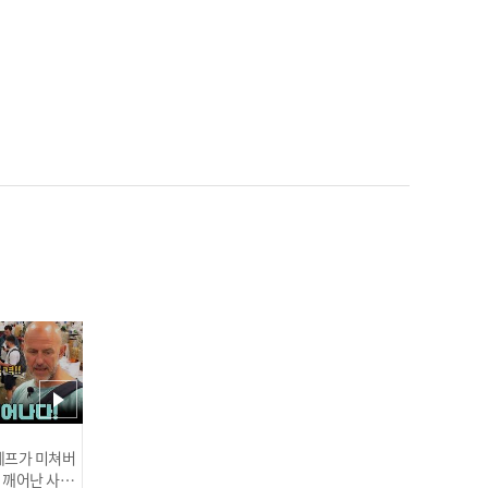
⚾️정우람이 지금까지 롱런
💪할 수 있는 이유 (feat. 김
성근)ㅣ#스톡킹 야구부 EP.
2-1
⚾ 한화 벤치 클리어링🤬의
중심?! '독한' 프로필 안영
명편ㅣ#스톡킹 야구부 EP.
4-3
 셰프가 미쳐버
이 깨어난 사건