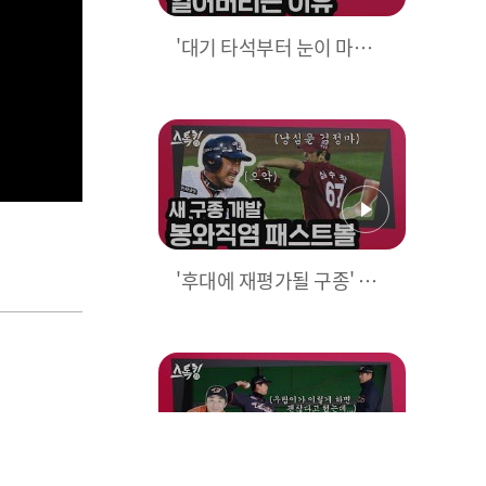
'대기 타석부터 눈이 마주
치는 그..' DJ 창만 만나면
얼어버리는 이유 | #스톡킹
EP.11-2
'후대에 재평가될 구종' 봉
와직염 패스트볼 | #스톡킹
EP.10-5