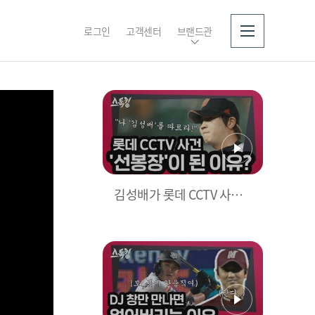
로그인
고객센터
브랜드관
소개
김성배가 롯데 CCTV 사건
'선봉장'이 된 이유? | #스톡
킹 EP.12-4