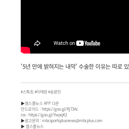
아이돌챔프
셀럽챔프
'5년 만에 밝혀지는 내막' 수술한 이유는 따로 있었
#스톡킹 #이태양 #송광민
▶엠스플뉴스 APP 다운
안드로이드 : https://goo.gl/Rj73Ac
ios : https://goo.gl/YwpqK2
▶광고문의 : mbcsportsplusnews@mbcplus.com
▶ 엠스플뉴스