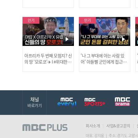
국을 사랑하는 우리 형을 제
보합니다!
인기
인기
아프리카 두 번째 모험지? 신
'나 그 부대에 아는 사람 있
의 땅 ‘모로코’✈️ l #위대한가
어' 아들뻘 군인에게 접근한
남성 l #히든아이 l #MBCev
닭
이드3 l #MBCevery1 l EP.9
ery1 l EP.94
채널
바로가기
회사소개
사업&광고문의
대표: 강지웅 | 주소: 경기도 고양시