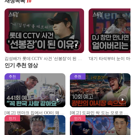
재생목록
10
김성배가 롯데 CCTV 사건 '선봉장'이 된 이유? | #스톡킹 EP.12-4
인기 추천 영상
추천
추천
[예고] 덴마크 집에서 OO이 왜 나와...? 이상할 정도로 한국을 사랑하는 우리 형을 제보합니다!
[예고] 도파민 싹 도는 모로코 야시장 투어!
인기
인기