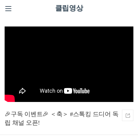
클립영상
🎉구독 이벤트🎉 ＜축＞ #스톡킹 드디어 독
립 채널 오픈!