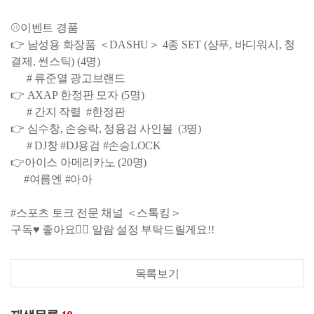
⚾이벤트 경품
👉 남성용 화장품 ＜DASHU＞ 4종 SET (샴푸, 바디워시, 청
결제, 썬스틱) (4명)
# 류준열 광고브랜드
👉 AXAP 한정판 모자 (5명)
# 간지 작렬 #한정판
👉 심수창, 손승락, 정용검 사인볼 (3명)
# DJ창 #DJ용검 #손승LOCK
👉아이스 아메리카노 (20명)
#여름엔 #아아
#스포츠 토크 전문 채널 ＜스톡킹＞
구독♥ 좋아요👍🏻 알람 설정 부탁드릴게요!!
목록보기