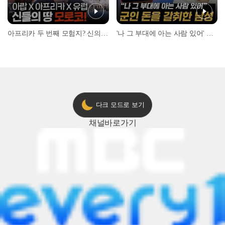
아프리카 두 번째 모험지? 신의 땅 ‘모로코’✈️ l #위대한가이드3 l #MBCevery1 l EP.9
'나 그 부대에 아는 사람 있어' 아들뻘 군인에게 접근한 남성 l #히든아이 l #MBCevery1 l EP.94
다크 모드로 보기
채널
바로가기