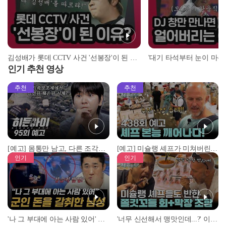
김성배가 롯데 CCTV 사건 '선봉장'이 된 이유? | #스톡킹 EP.12-4
인기 추천 영상
추천
추천
[예고] 몸통만 남고, 다른 조각은 어디에..? 시화호에서 드러난 충격적인 토막 살인사건!
[예고] 미슐랭 셰프가 미쳐버린 이유! 본능이 깨어난 사건은?
인기
인기
'나 그 부대에 아는 사람 있어' 아들뻘 군인에게 접근한 남성 l #히든아이 l #MBCevery1 l EP.94
'너무 신선해서 맹맛인데...?' 이탈리아 셰프들이 회 먹다 막장에 빠진 이유 l #어서와한국은처음이지 l #MBCevery1 l EP.437