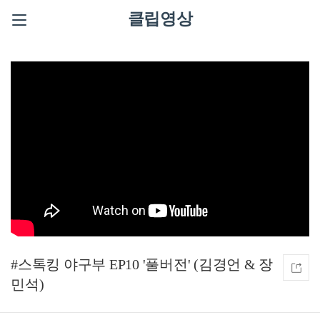
클립영상
#스톡킹 야구부 EP10 '풀버전' (김경언 & 장
민석)