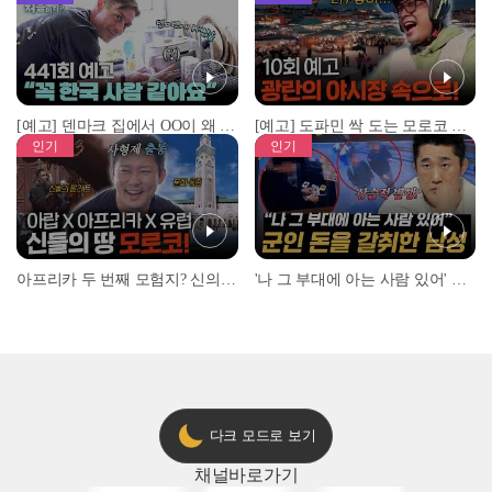
[예고] 덴마크 집에서 OO이 왜 나와...? 이상할 정도로 한국을 사랑하는 우리 형을 제보합니다!
[예고] 도파민 싹 도는 모로코 야시장 투어!
인기
인기
아프리카 두 번째 모험지? 신의 땅 ‘모로코’✈️ l #위대한가이드3 l #MBCevery1 l EP.9
'나 그 부대에 아는 사람 있어' 아들뻘 군인에게 접근한 남성 l #히든아이 l #MBCevery1 l EP.94
다크 모드로 보기
채널
바로가기