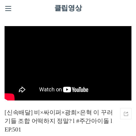
클립영상
[신속배달] ‍비×싸이퍼×광희×은혁 이 꾸러
기들 조합 어떡하지 정말? l #주간아이돌 l
EP.501