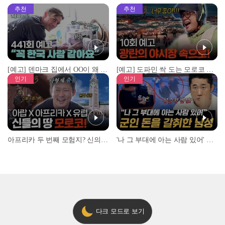
추천
추천
[예고] 덴마크 집에서 OO이 왜 나와...? 이상할 정도로 한국을 사랑하는 우리 형을 제보합니다!
[예고] 도파민 싹 도는 모로코 야시장 투어!
인기
인기
아프리카 두 번째 모험지? 신의 땅 ‘모로코’✈️ l #위대한가이드3 l #MBCevery1 l EP.9
'나 그 부대에 아는 사람 있어' 아들뻘 군인에게 접근한 남성 l #히든아이 l #MBCevery1 l EP.94
다크 모드로 보기