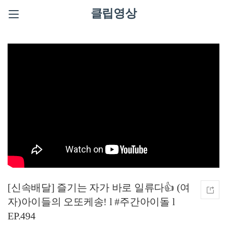
클립영상
[신속배달] 즐기는 자가 바로 일류다👍 (여
자)아이들의 오또케송! l #주간아이돌 l
EP.494