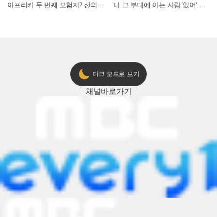
아프리카 두 번째 모험지? 신의 땅 ‘모로코’✈️ l #위대한가이드3 l #MBCevery1 l EP.9
'나 그 부대에 아는 사람 있어' 아들뻘 군인에게 접근한 남성 l #히든아이 l #MBCevery1 l EP.94
다크 모드로 보기
채널
바로가기