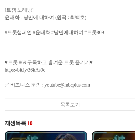
[트챔 노래방]
윤태화 - 낭만에 대하여 (원곡 : 최백호)
#트롯챔피언 #윤태화 #낭만에대하여 #트롯869
♥트롯 869 구독하고 흥겨운 트롯 즐기기♥
https://bit.ly/36kAs9e
✅ 비즈니스 문의 : youtube@mbcplus.com
목록보기
재생목록
10