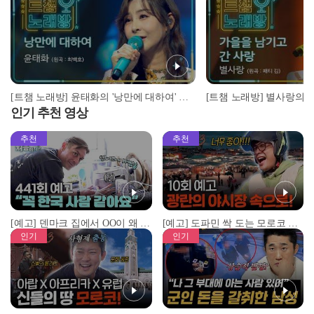
[트챔 노래방] 윤태화의 '낭만에 대하여' ♬ (원곡 : 최백호) l 트롯챔피언 l EP.03
인기 추천 영상
추천
추천
[예고] 덴마크 집에서 OO이 왜 나와...? 이상할 정도로 한국을 사랑하는 우리 형을 제보합니다!
[예고] 도파민 싹 도는 모로코 야시장 투어!
인기
인기