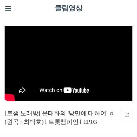
클립영상
[트챔 노래방] 윤태화의 '낭만에 대하여' ♬
(원곡 : 최백호) l 트롯챔피언 l EP.03