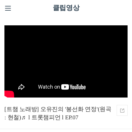
클립영상
[트챔 노래방] 오유진의 '봉선화 연정'(원곡
: 현철)♬ l 트롯챔피언 l EP.07