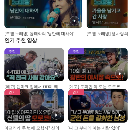
[트챔 노래방] 윤태화의 '낭만에 대하여' ♬ (원곡 : 최백호) l 트롯챔피언 l EP.03
인기 추천 영상
추천
추천
[예고] 덴마크 집에서 OO이 왜 나와...? 이상할 정도로 한국을 사랑하는 우리 형을 제보합니다!
[예고] 도파민 싹 도는 모로코 야시장 투어!
인기
인기
아프리카 두 번째 모험지? 신의 땅 ‘모로코’✈️ l #위대한가이드3 l #MBCevery1 l EP.9
'나 그 부대에 아는 사람 있어' 아들뻘 군인에게 접근한 남성 l #히든아이 l #MBCevery1 l EP.94