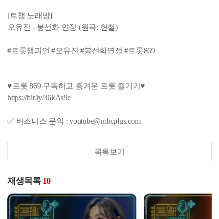
[트챔 노래방]
오유진 - 봉선화 연정 (원곡: 현철)
#트롯챔피언 #오유진 #봉선화연정 #트롯869
♥트롯 869 구독하고 흥겨운 트롯 즐기기♥
https://bit.ly/36kAs9e
✅ 비즈니스 문의 : youtube@mbcplus.com
목록보기
재생목록
10