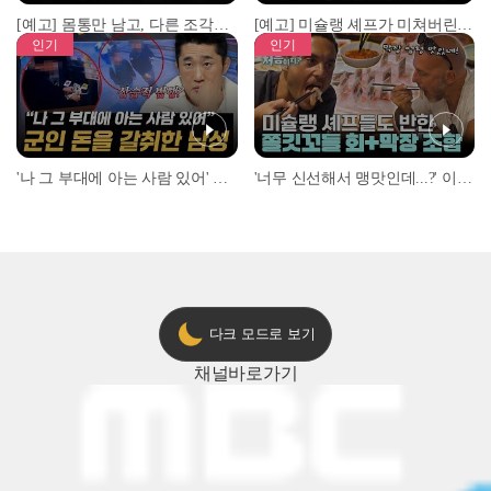
[예고] 몸통만 남고, 다른 조각은 어디에..? 시화호에서 드러난 충격적인 토막 살인사건!
[예고] 미슐랭 셰프가 미쳐버린 이유! 본능이 깨어난 사건은?
인기
인기
'나 그 부대에 아는 사람 있어' 아들뻘 군인에게 접근한 남성 l #히든아이 l #MBCevery1 l EP.94
'너무 신선해서 맹맛인데...?' 이탈리아 셰프들이 회 먹다 막장에 빠진 이유 l #어서와한국은처음이지 l #MBCevery1 l EP.437
다크 모드로 보기
채널
바로가기