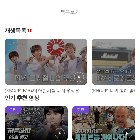
목록보기
재생목록
10
(ENG/JP) B1A4의 어린시절 나의 우상은 누구? B1A4를 먹여 살린 공찬이의 우상은 바로..! l #피크닉토크 l #피크닉라이브소풍 l EP.48
인기 추천 영상
추천
추천