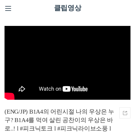
클립영상
(ENG/JP) B1A4의 어린시절 나의 우상은 누
구? B1A4를 먹여 살린 공찬이의 우상은 바
로..! l #피크닉토크 l #피크닉라이브소풍 l