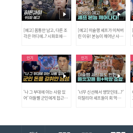
[예고] 몸통만 남고, 다른 조
[예고] 미슐랭 셰프가 미쳐버
각은 어디에..? 시화호에서
린 이유! 본능이 깨어난 사건
드러난 충격적인 토막 살인
은?
사건!
인기
인기
'나 그 부대에 아는 사람 있
'너무 신선해서 맹맛인데...?'
어' 아들뻘 군인에게 접근한
이탈리아 셰프들이 회 먹다
남성 l #히든아이 l #MBCev
막장에 빠진 이유 l #어서와
ery1 l EP.94
한국은처음이지 l #MBCeve
ry1 l EP.437