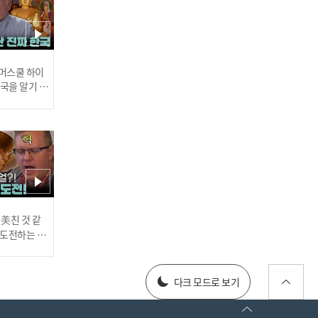
(ENG/JP) 소풍이 끝난 뒤..
아쉬운 마음에 팬들과 헤어
지지 못하는 B1A4 l #피크
닉토크 l #피크닉라이브소
인기
 썸머스쿨 하이
풍 l EP.49
한국을 알기 위
진다
(ENG/JP) 가수,남자,공인
그리고 한 사람으로서 B1A
4 멤버들의 버킷 리스트✏ l
#피크닉토크 l #피크닉라이
러스] 외부감사인 선임 공고
 美친 것 같
브소풍 l EP.49
고 도전하는 산
#어서와한국은
every1 l E
025년 재무제표
다크 모드로 보기
(ENG/JP) 정용화의 결혼