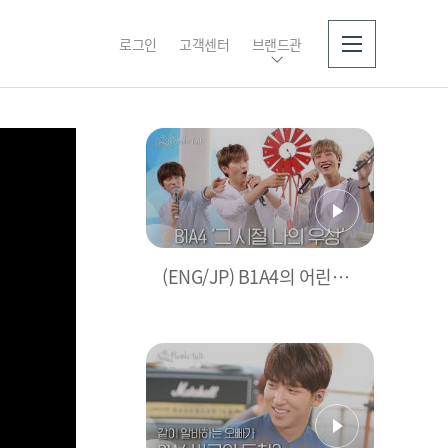
로그인
고객센터
브랜드관
소개
(ENG/JP) B1A4의 어린시
절 나의 우상은 누구? B1A4
를 먹여 살린 공찬이의 우상
은 바로..! l #피크닉토크 l #
피크닉라이브소풍 l EP.48