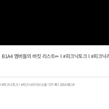
서 B1A4 멤버들의 버킷 리스트✏ l #피크닉토크 l #피크
닉토크 l #피크닉라이브소풍 l EP.49 l 2014.08.14