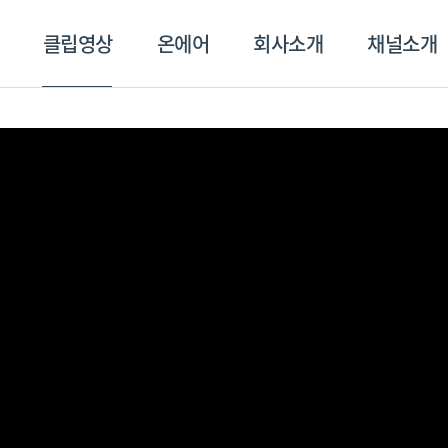
클립영상
온에어
회사소개
채널소개
영상
온에어
회사소개
채널
스포츠플러스
트롯869