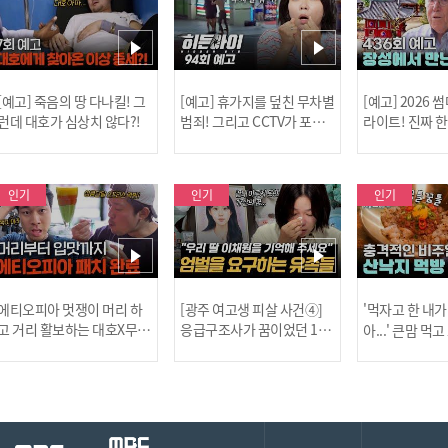
[예고] 죽음의 땅 다나킬! 그
[예고] 휴가지를 덮친 무차별
[예고] 2026
런데 대호가 심상치 않다?!
범죄! 그리고 CCTV가 포착
라이트! 진짜 
한 충격적 골프장 납치 사건!
한 특강이 펼쳐
인기
인기
인기
[MBC플
에티오피아 멋쟁이 머리 하
[광주 여고생 피살 사건④]
'먹자고 한 내가
고 거리 활보하는 대호X무진
응급구조사가 꿈이었던 17
아...' 큰맘 먹
l #위대한가이드3 l #MBCev
살 이채원, 살인마 장윤기가
낙지 먹방! l 
ery1 l EP.6
앗아간 꿈 l #히든아이 l #MB
처음이지 l #MBC
[공지] 2
Cevery1 l EP.93
P.435