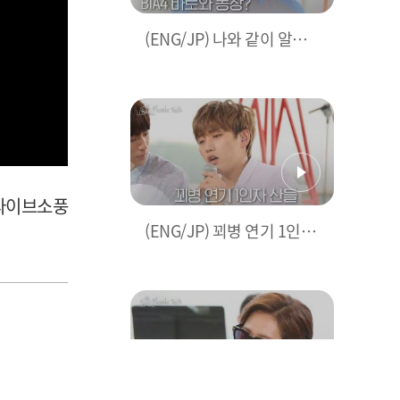
(ENG/JP) 나와 같이 알바
하는 오빠가 B1A4 바로와
동창이었다?! l #피크닉토
크 l #피크닉라이브소풍 l E
P.48
닉라이브소풍
(ENG/JP) 꾀병 연기 1인자
였던 어린시절 B1A4 산들
🤣 l #피크닉토크 l #피크닉
라이브소풍 l EP.48