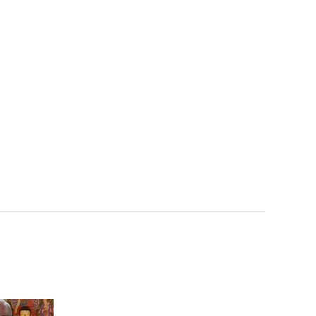
(ENG/JP) 이것은 사랑의
작대기?☺ B1A4의 멤버들
중 ＂No. 1＂ 뽑기 l #피크
닉토크 l #피크닉라이브소
풍 l EP.48
(ENG/JP) 먹는 걸로 스트
레스 푸는 산들?! B1A4 멤
버들의 고민! l #피크닉토크
l #피크닉라이브소풍 l EP.4
9