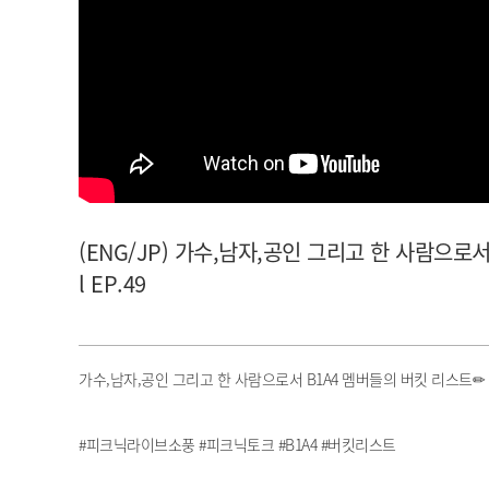
아이돌챔프
셀럽챔프
(ENG/JP) 가수,남자,공인 그리고 한 사람으로
l EP.49
가수,남자,공인 그리고 한 사람으로서 B1A4 멤버들의 버킷 리스트✏ l #피크
#피크닉라이브소풍 #피크닉토크 #B1A4 #버킷리스트