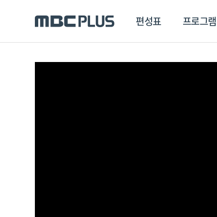
편성표
프로그램
편성표
프로그램
클립
MBC 에브리원
방영프로그램
전체
MBC 스포츠+
종영프로그램
MBC 드라마넷
MBC 온
MBC 엠
MBC 디지털
에브리원
ALL THE K-POP