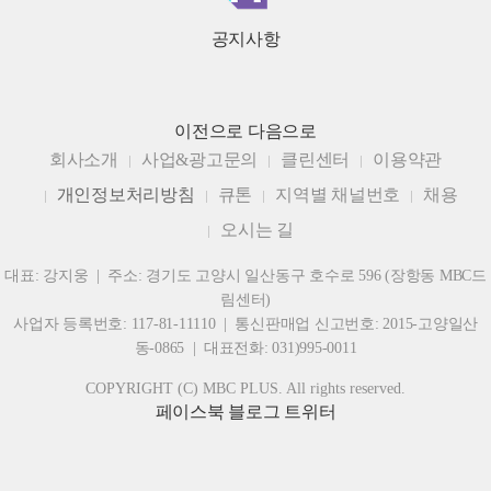
공지사항
이전으로
다음으로
회사소개
사업&광고문의
클린센터
이용약관
개인정보처리방침
큐톤
지역별 채널번호
채용
오시는 길
대표: 강지웅 | 주소: 경기도 고양시 일산동구 호수로 596 (장항동 MBC드
림센터)
사업자 등록번호: 117-81-11110 | 통신판매업 신고번호: 2015-고양일산
동-0865 | 대표전화: 031)995-0011
COPYRIGHT (C) MBC PLUS. All rights reserved.
페이스북
블로그
트위터