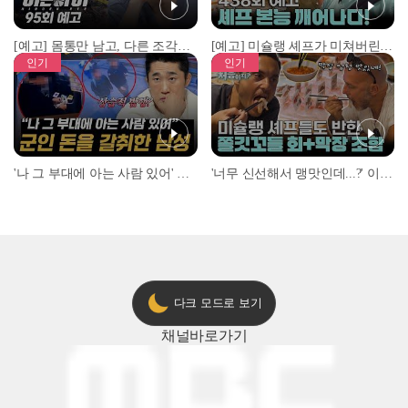
[예고] 몸통만 남고, 다른 조각은 어디에..? 시화호에서 드러난 충격적인 토막 살인사건!
[예고] 미슐랭 셰프가 미쳐버린 이유! 본능이 깨어난 사건은?
인기
인기
'나 그 부대에 아는 사람 있어' 아들뻘 군인에게 접근한 남성 l #히든아이 l #MBCevery1 l EP.94
'너무 신선해서 맹맛인데...?' 이탈리아 셰프들이 회 먹다 막장에 빠진 이유 l #어서와한국은처음이지 l #MBCevery1 l EP.437
다크 모드로 보기
채널
바로가기