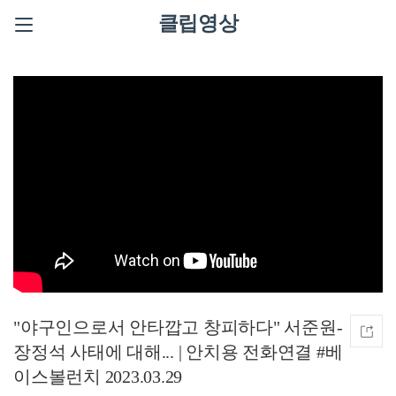
클립영상
"야구인으로서 안타깝고 창피하다" 서준원-
장정석 사태에 대해... | 안치용 전화연결 #베
이스볼런치 2023.03.29