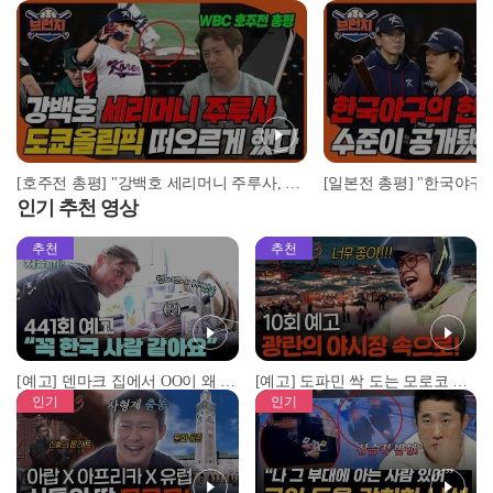
[호주전 총평] "강백호 세리머니 주루사, 도쿄올림픽 떠오르게 했다" I 2023 WBC 대한민국 vs 호주, 안치용 전화연결 #베이스볼런치 2023.03.09
인기 추천 영상
추천
추천
[예고] 덴마크 집에서 OO이 왜 나와...? 이상할 정도로 한국을 사랑하는 우리 형을 제보합니다!
[예고] 도파민 싹 도는 모로코 야시장 투어!
인기
인기