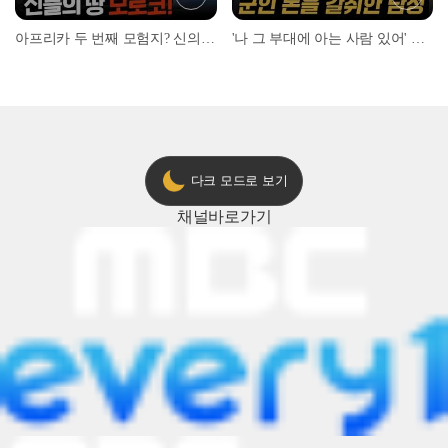
아프리카 두 번째 모험지? 신의 땅 ‘모로코’✈️ l #위대한가이드3 l #MBCevery1 l EP.9
'나 그 부대에 아는 사람 있어' 아들뻘 군인에게 접근한 남성 l #히든아이 l #MBCevery1 l EP.94
다크 모드로 보기
채널
바로가기