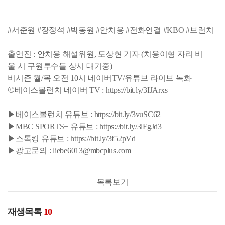
#서준원 #장정석 #박동원 #안치용 #전화연결 #KBO #브런치
출연진 : 안치용 해설위원, 도상현 기자 (치용이형 자리 비
울 시 구원투수들 상시 대기중)
비시즌 월/목 오전 10시 네이버TV/유튜브 라이브 녹화
⚾베이스볼런치 네이버 TV : https://bit.ly/3IJArxs
▶베이스볼런치 유튜브 : https://bit.ly/3vuSC62
▶MBC SPORTS+ 유튜브 : https://bit.ly/3lFgJd3
▶스톡킹 유튜브 : https://bit.ly/3f52pVd
▶광고문의 : liebe6013@mbcplus.com
목록보기
재생목록
10