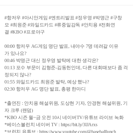
#항저우 #아시안게임 #엔트리발표 #정우영 #박명근 #구창
모 #최원준 #와일드카드 #류중일감독 #안치용 #전화연
결 #KBO #프로야구
00:00 항저우 AG게임 명단 발표, 내야수 7명 데려갈 이유
가 있나요?
00:46 박명근 대신 정우영 발탁에 대한 생각은?
01:13 포수 부문이 김형준-김동헌인데, 다른 대회때보다 좀 걱
정되지 않나?
01:55 와일드카드 최원준 발탁, 예상 했나?
02:30 항저우 AG 명단 발표, 총평 한마디
*출연진 : 안치용 해설위원, 도상현 기자, 안경현 해설위원, 기
자 크루 (랜덤)
*KBO 시즌 월~금 오전 10시 네이버TV/유튜브 라이브 녹화
*베이스볼런치 네이버 TV : https://bit.ly/3IJArxs
*브런치 유튜브 : https://www.youtube.com/@baseballlunch