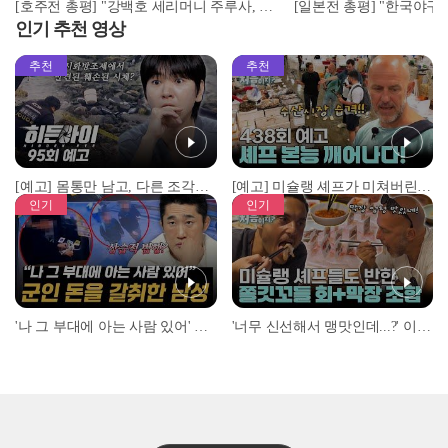
[호주전 총평] "강백호 세리머니 주루사, 도쿄올림픽 떠오르게 했다" I 2023 WBC 대한민국 vs 호주, 안치용 전화연결 #베이스볼런치 2023.03.09
인기 추천 영상
추천
추천
[예고] 몸통만 남고, 다른 조각은 어디에..? 시화호에서 드러난 충격적인 토막 살인사건!
[예고] 미슐랭 셰프가 미쳐버린 이유! 본능이 깨어난 사건은?
인기
인기
'나 그 부대에 아는 사람 있어' 아들뻘 군인에게 접근한 남성 l #히든아이 l #MBCevery1 l EP.94
'너무 신선해서 맹맛인데...?' 이탈리아 셰프들이 회 먹다 막장에 빠진 이유 l #어서와한국은처음이지 l #MBCevery1 l EP.437