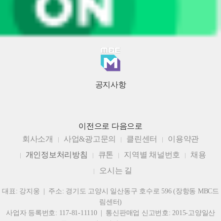
공지사항
이전으로
다음으로
회사소개
사업&광고문의
클린센터
이용약관
개인정보처리방침
큐톤
지역별 채널번호
채용
오시는 길
대표: 강지웅 | 주소: 경기도 고양시 일산동구 호수로 596 (장항동 MBC드
림센터)
사업자 등록번호: 117-81-11110 | 통신판매업 신고번호: 2015-고양일산