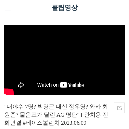
클립영상
"내야수 7명? 박명근 대신 정우영? 와카 최
원준? 물음표가 달린 AG 명단" I 안치용 전
화연결 #베이스볼런치 2023.06.09