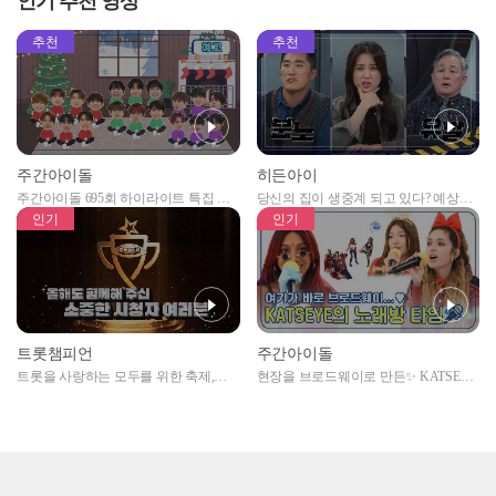
인기 추천 영상
추천
추천
주간아이돌
히든아이
주간아이돌 695회 하이라이트 특집 남
당신의 집이 생중계 되고 있다? 예상치
자아이돌편 예고
못한 곳에서 일어나는 불법촬영 범죄!
인기
인기
트롯챔피언
주간아이돌
트롯을 사랑하는 모두를 위한 축제,
현장을 브로드웨이로 만든✨ KATSEYE
2024 트롯챔피언 어워즈 l <트롯챔피언
의 노래방 타임🎤
> 55회 l 12월 19일 (목) 저녁 8시 MBC
ON 방송 [예고]