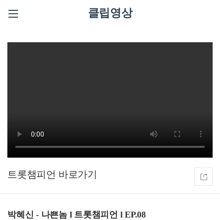
클립영상
트롯챔피언
박혜신 - 나쁜놈 l 트롯챔피언 l EP.08