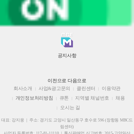
공지사항
이전으로
다음으로
회사소개
사업&광고문의
클린센터
이용약관
개인정보처리방침
큐톤
지역별 채널번호
채용
오시는 길
대표: 강지웅 | 주소: 경기도 고양시 일산동구 호수로 596 (장항동 MBC드
림센터)
사업자 등록번호: 117-81-11110 | 통신판매업 신고번호: 2015-고양일산