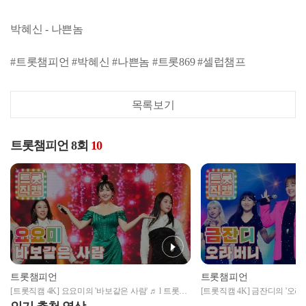
박혜신 - 나쁜놈
#트롯챔피언 #박혜신 #나쁜놈 #트롯869 #셀럽챔프
목록보기
트롯챔피언 8회
10
트롯챔피언
트롯챔피언
[트롯직캠 4K] 요요미의 '바보같은 사람' ♬ l 트롯챔
[트롯직캠 4K] 금잔디의 '오라버
피언 l EP.08
EP.08