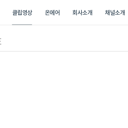
클립영상
온에어
회사소개
채널소개
영상
온에어
회사소개
채널
E
스포츠플러스
트롯869