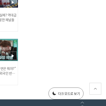
 실패? 역대급
발한 패널들
우리 형은 우리가 강하게 키
운다🦾 윤성&민서의 협이
형 키우기ㅋㅋㅋㅋ
 처음이지
장면은 뭐야?"
러스] 외부감사인 선임 공고
 외국인 반응
025년 재무제표
다크 모드로 보기