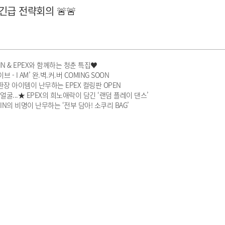
 긴급 전략회의 🚨🚨
N & EPEX와 함께하는 청춘 특집♥
 I AM’ 완.벽.커.버 COMING SOON
장 아이템이 난무하는 EPEX 컬링판 OPEN
...★ EPEX의 희노애락이 담긴 ‘랜덤 플레이 댄스’
N의 비명이 난무하는 ‘전부 담아! 소쿠리 BAG’