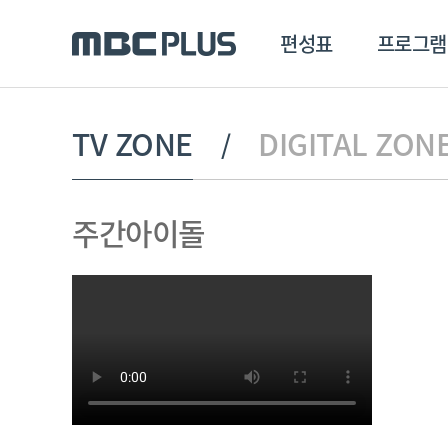
편성표
프로그램
편성표
프로그램
클립
TV ZONE
DIGITAL ZON
MBC 에브리원
방영프로그램
전체
주간아이돌
MBC 스포츠+
종영프로그램
MBC 드라마넷
MBC 온
MBC 엠
MBC 디지털
에브리원
ALL THE K-POP