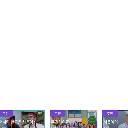
우사인볼트도 울고 갈 초스
"나 고독SOLO 하기 싫다
갈팡 질팡 랜플
피드 김밥 구르기 장인이
~" 주간아SOLO 보넥도 특
시간 보넥도 
보넥도에 있다는 소식📸
집 짝꿍 쟁탈전
ㅋㅋㅋ
2024.04.17
2024.04.17
2024.04.17
BOYNEXTDOOR가 말아주
"이게 XX 프로듀서님...?"
형들한테 초월
는 Baggy Jeans~~🕺🕺
말작가의 엉망 댄스 수리해
이는(?) 막냉이
주는 안무리더기 한자님
2024.04.17
2024.04.17
2024.04.17
추천
추천
추천
어서와 한국은 처음이지
주간아이돌
히든아이
378회
694회
12회