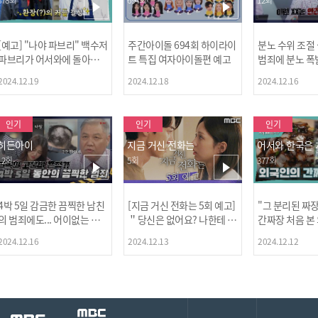
[예고] "나야 파브리" 백수저
주간아이돌 694회 하이라이
분노 수위 조절
파브리가 어서와에 돌아왔
트 특집 여자아이돌편 예고
범죄에 분노 폭
다! 파브리&레오의 환장(?)
2024.12.19
2024.12.18
2024.12.16
케미 식재료투어!
인기
인기
인기
히든아이
지금 거신 전화는
어서와 한국은
12회
5회
377회
4박 5일 감금한 끔찍한 남친
[지금 거신 전화는 5회 예고]
"그 분리된 짜
[MBC플
의 범죄에도... 어이없는 처
＂당신은 없어요? 나한테 감
간짜장 처음 본
벌에 걱정과 분노를 느낀 출
추고 있는 거＂
ㅋㅋㅋㅋ
2024.12.16
2024.12.13
2024.12.12
연자들🔥🔥🔥
[공지] 2