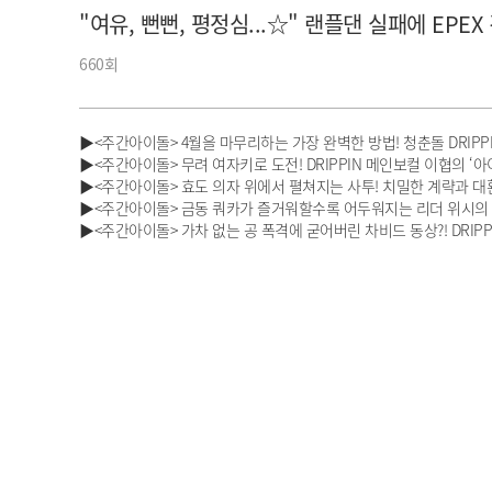
"여유, 뻔뻔, 평정심...☆" 랜플댄 실패에 EPEX
아이돌챔프
셀럽챔프
660회
▶<주간아이돌> 4월을 마무리하는 가장 완벽한 방법! 청춘돌 DRIPPI
▶<주간아이돌> 무려 여자키로 도전! DRIPPIN 메인보컬 이협의 ‘아이브 -
▶<주간아이돌> 효도 의자 위에서 펼쳐지는 사투! 치밀한 계략과 대환
▶<주간아이돌> 금동 쿼카가 즐거워할수록 어두워지는 리더 위시의 얼굴
▶<주간아이돌> 가차 없는 공 폭격에 굳어버린 차비드 동상?! DRIPPI