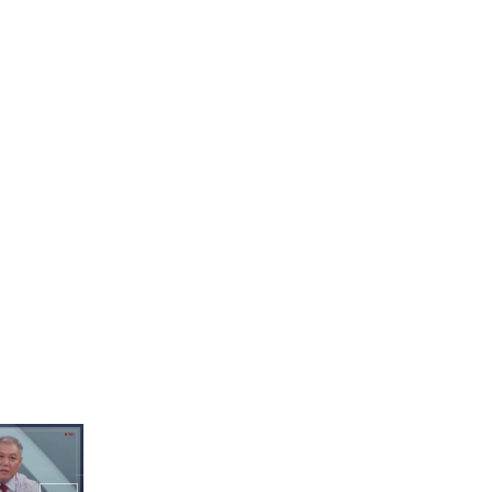
댄에~💫 실
분열 현장ㅋㅋ
"저희 방금 콘서트 끝내고
왔습니다^^" 랜덤 플레이
댄스을 향한 EPEX의 자신
감👍
번역 칭찬 맥
 운아기🤣
공도 무서운데 노래도 부르
라니😭 쭈굴복숭아가 되어
버린 차차