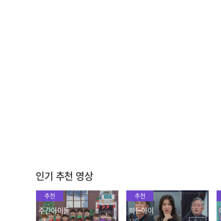
[주간아 세로캠] BOYNEXT
[주간아 세로캠] BOYNEXT
DOOR TAESAN- Earth, W
DOOR JAEHYUN- Earth,
ind & Fire (보이넥스트도
Wind & Fire (보이넥스트
2024.04.17
2024.04.17
어 태산 - 얼스, 윈드 앤 파
도어 명재현 - 얼스, 윈드 앤
이어) l EP.659
파이어) l EP.659
저희 보넥도는 랜플댄 조기
"내 나이 20 babe~직업은
교육 세대입니다~BUT 작
보넥도~🎵" 개사왕 리우의
전이 필요한...★
2배속 I LUV IT
2024.04.17
2024.04.17
인기 추천 영상
추천
추천
주간아이돌
히든아이
695회
13회