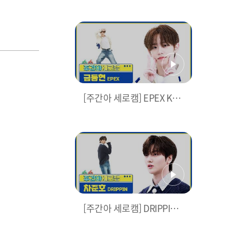
X)의 K-POP 랜덤 플레이 댄
스 (4K 직캠 Ver.) l #청춘에
게 #FULL_METAL_JACK
ET #여우가시집가는날 등 l
EP.660
[주간아 세로캠] EPEX KEU
M - Youth2Youth (이펙스
금동현 - 청춘에게) l EP.66
0
[주간아 세로캠] DRIPPIN C
HA JUNHO - Beautiful M