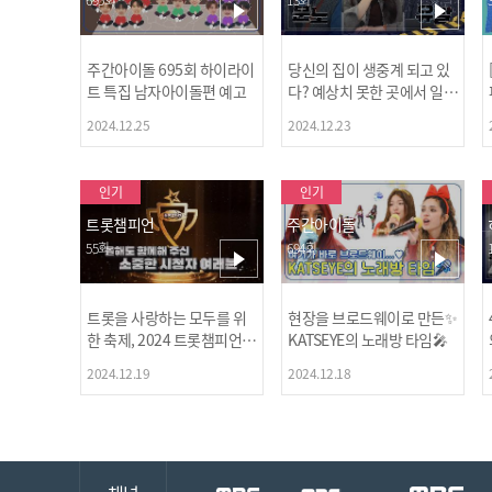
주간아이돌 695회 하이라이
당신의 집이 생중계 되고 있
트 특집 남자아이돌편 예고
다? 예상치 못한 곳에서 일어
나는 불법촬영 범죄!
2024.12.25
2024.12.23
인기
인기
트롯챔피언
주간아이돌
55회
694회
트롯을 사랑하는 모두를 위
현장을 브로드웨이로 만든✨
한 축제, 2024 트롯챔피언
KATSEYE의 노래방 타임🎤
어워즈 l <트롯챔피언> 55회
2024.12.19
2024.12.18
l 12월 19일 (목) 저녁 8시 M
BC ON 방송 [예고]