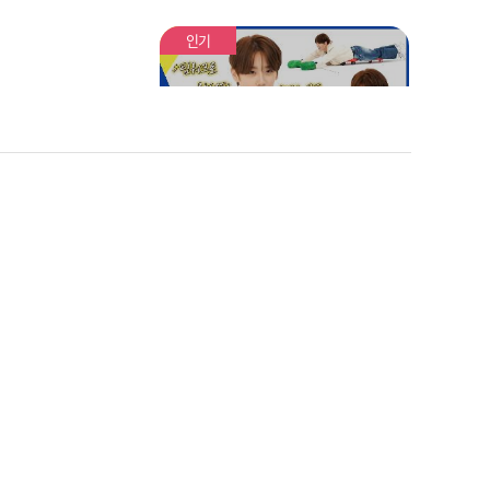
AZE (드리핀 차준호 - 뷰티
풀 메이즈) l EP.660
인기
인간 컬링의 세계에 동동 슈
퍼맨의 등장이라...★
EPEX 인간 컬링 대회⭐ 제
Xdinary
Little Thin
프의 전략 한 방에 게임의
리 히어로즈
방향은 산으로