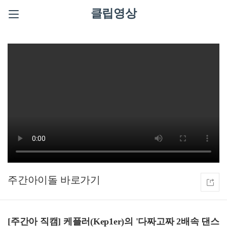
클립영상
주간아이돌
[주간아 직캠] 케플러(Kep1er)의 '다짜고짜 2배속 댄스