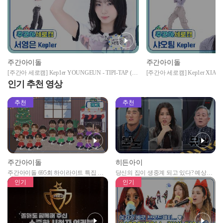
주간아이돌
주간아이돌
[주간아 세로캠] Kep1er YOUNGEUN - TIPI-TAP (케
[주간아 세로캠] Kep1er XIAOTI
플러 서영은 - 티피-탭) l EP.688
러 샤오팅 - 티피-탭) l EP.688
인기 추천 영상
추천
추천
주간아이돌
히든아이
주간아이돌 695회 하이라이트 특집 남
당신의 집이 생중계 되고 있다? 예상치
자아이돌편 예고
못한 곳에서 일어나는 불법촬영 범죄!
인기
인기