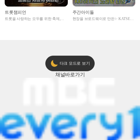
트롯챔피언
주간아이돌
트롯을 사랑하는 모두를 위한 축제,
현장을 브로드웨이로 만든✨ KATSEYE
2024 트롯챔피언 어워즈 l <트롯챔피언
의 노래방 타임🎤
> 55회 l 12월 19일 (목) 저녁 8시 MBC
ON 방송 [예고]
다크 모드로 보기
채널
바로가기