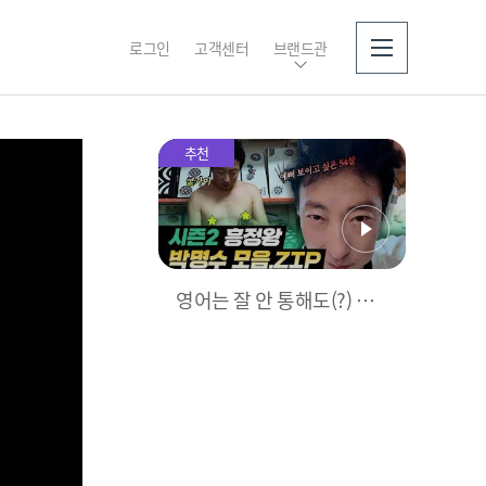
로그인
고객센터
브랜드관
소개
추천
영어는 잘 안 통해도(?) 흥
정도 잘하고 여행도 잘하는
박명수 모음.zip | #위대한
가이드2 | #MBCevery1 | E
P.1 외