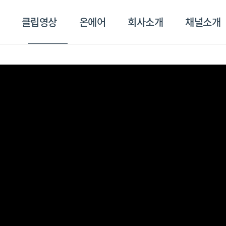
클립영상
온에어
회사소개
채널소개
영상
온에어
회사소개
채널
스포츠플러스
트롯869