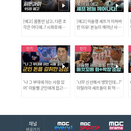
[예고] 몸통만 남고, 다른 조
[예고] 미슐랭 셰프가 미쳐버
각은 어디에..? 시화호에서
린 이유! 본능이 깨어난 사건
드러난 충격적인 토막 살인
은?
사건!
인기
인기
'나 그 부대에 아는 사람 있
'너무 신선해서 맹맛인데...?'
어' 아들뻘 군인에게 접근한
이탈리아 셰프들이 회 먹다
남성 l #히든아이 l #MBCev
막장에 빠진 이유 l #어서와
ery1 l EP.94
한국은처음이지 l #MBCeve
ry1 l EP.437
채널
바로가기