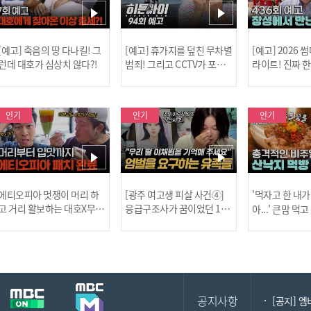
[예고] 죽음의 땅 다나킬! 그
[예고] 휴가지를 덮친 무차별
[예고] 2026
런데 대호가 심상치 않다?!
범죄! 그리고 CCTV가 포착
라이트! 진짜 
한 충격적 골프장 납치 사건!
한 특강이 펼쳐
인기
인기
인기
[MBC플
에티오피아 멋쟁이 머리 하
[광주 여고생 피살 사건④]
'먹자고 한 내가
고 거리 활보하는 대호X무진
응급구조사가 꿈이었던 17
아...' 큰맘 먹
l #위대한가이드3 l #MBCev
살 이채원, 살인마 장윤기가
낙지 먹방! l 
ery1 l EP.6
앗아간 꿈 l #히든아이 l #MB
처음이지 l #MBC
[공지] 2
Cevery1 l EP.93
P.435
공지사항
[공지] 