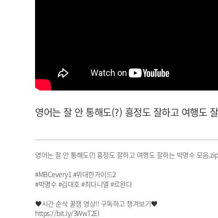
아이돌챔프
셀럽챔프
영어는 잘 안 통해도(?) 흥정도 잘하고 여행도 잘하는 
영어는 잘 안 통해도(?) 흥정도 잘하고 여행도 잘하는 박명수 모음.zi
#MBCevery1 #위대한가이드2
#박명수 #김대호 #최다니엘 #르완다
♥시간 순삭 꿀잼 영상!! 구독하고 챙겨보기♥
https://bit.ly/3WwT2El