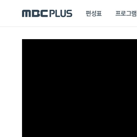
편성표
프로그램
편성표
프로그램
클립
MBC 에브리원
방영프로그램
전체
MBC 스포츠+
종영프로그램
MBC 드라마넷
MBC 온
MBC 엠
MBC 디지털
에브리원
ALL THE K-POP