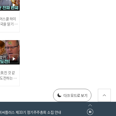
 썸머스쿨 하이
한국을 알기 위
진다
러스] 외부감사인 선임 공고
 美친 것 같
고 도전하는 산
#어서와한국은
every1 l E
025년 재무제표
다크 모드로 보기
엠비씨플러스 제33기 정기주주총회 소집 안내