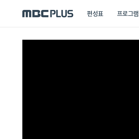
편성표
프로그램
편성표
프로그램
클립
MBC 에브리원
방영프로그램
전체
MBC 스포츠+
종영프로그램
MBC 드라마넷
MBC 온
MBC 엠
MBC 디지털
에브리원
ALL THE K-POP