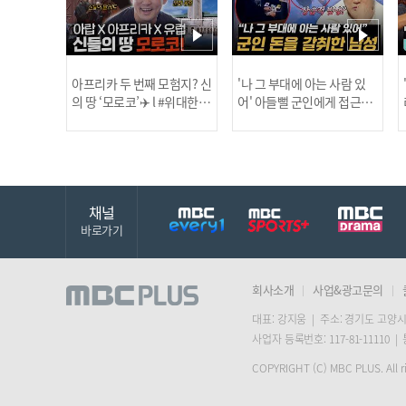
아프리카 두 번째 모험지? 신
'나 그 부대에 아는 사람 있
의 땅 ‘모로코’✈️ l #위대한가
어' 아들뻘 군인에게 접근한
남성 l #히든아이 l #MBCev
닭
이드3 l #MBCevery1 l EP.9
ery1 l EP.94
채널
바로가기
회사소개
사업&광고문의
대표: 강지웅 | 주소: 경기도 고양시
사업자 등록번호: 117-81-11110 |
COPYRIGHT (C) MBC PLUS. All ri