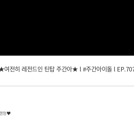
OP★여전히 레전드인 틴탑 주간아★ l #주간아이돌 l EP.70
진행형♥