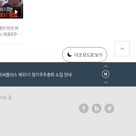
는 틴탑 위키 멤버★ 틴탑 T
MI of TMI 게임의 승자는? l
#주간아이돌 l EP.707
러스] 외부감사인 선임 공고
이 머리 하
는 대호X무진
 l #MBCev
025년 재무제표
다크 모드로 보기
[Weekly Idol] 틴탑 카리스
마로 칼각 만회! 몬스타엑
엠비씨플러스 제33기 정기주주총회 소집 안내
스의 ＜Follow＞ 챌린지
도전! l #주간아이돌 l EP.7
07
시는 길
러스] 외부감사인 선임 공고
025년 재무제표
[Weekly Idol] 주간아표 챌
린지 학원 오픈♥ 큐티뽀짝