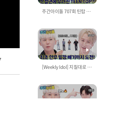
주간아이돌 707회 틴탑 편
예고
7
[Weekly Idol] 지칠대로 지
친 30대 아이돌... 안무 밑장
빼기까지 도전하는데? l #
주간아이돌 l EP.707