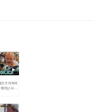
[Weekly Idol] '방송이 가능
해야 하잖아요?' 틴탑X엔젤
15년 텔레파시 케미~♥ l #
주간아이돌 l EP.707
[Weekly Idol] 첫 번째 곡
은... 쉬신답니다! 스껄댄 최
초 자체 리스닝 타임ㅋㅋㅋ
l #주간아이돌 l EP.707
 셰프가 미쳐버
이 깨어난 사건
[Weekly Idol] 멤버들이 뽑