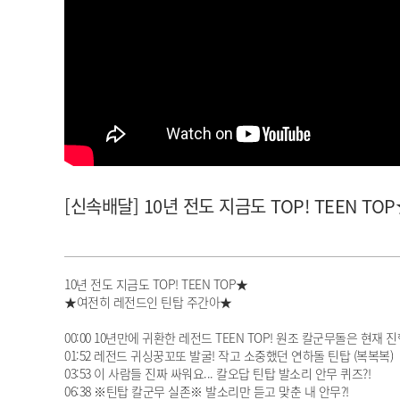
아이돌챔프
셀럽챔프
[신속배달] 10년 전도 지금도 TOP! TEEN T
10년 전도 지금도 TOP! TEEN TOP★
★여전히 레전드인 틴탑 주간아★
00:00 10년만에 귀환한 레전드 TEEN TOP! 원조 칼군무돌은 현재 
01:52 레전드 귀싱꿍꼬또 발굴! 작고 소중했던 연하돌 틴탑 (복복복)
03:53 이 사람들 진짜 싸워요... 칼오답 틴탑 발소리 안무 퀴즈?!
06:38 ※틴탑 칼군무 실존※ 발소리만 듣고 맞춘 내 안무?!