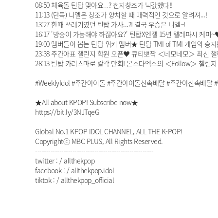
08:50 체육돌 틴탑 맞아요...? 천지창조가 닉값했다!!
11:13 (단독) 니엘은 창조가 양치할 때 매력적인 것으로 알려져...!
13:27 한때 쓰레기였던 틴탑 가사...?! 결국 우승은 니엘~!
16:17 '방송이 가능해야 하잖아요?' 틴탑X엔젤 15년 텔레파시 케미~
19:00 멤버들이 뽑는 틴탑 위키 멤버★ 틴탑 TMI of TMI 게임의 승자
23:38 주간아표 챌린지 학원 오픈♥ 큐티뽀짝 ＜네모네모＞ 최신 챌
28:13 틴탑 카리스마로 칼각 만회! 몬스타엑스의 ＜Follow＞ 챌린지
#WeeklyIdol #주간아이돌 #주간아이돌신속배달 #주간아신속배달 #틴
★All about KPOP! Subscribe now★
https://bit.ly/3NJTqeG
Global No.1 KPOP IDOL CHANNEL, ALL THE K-POP!
Copyrightⓒ MBC PLUS, All Rights Reserved.
------------------------------------------------------
twitter : / allthekpop
facebook : / allthekpop.idol
tiktok : / allthekpop_official