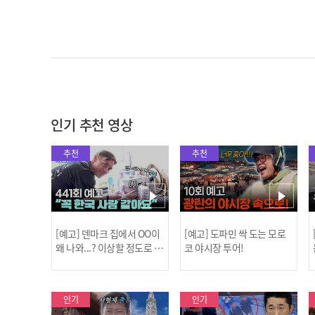
인기 추천 영상
추천
추천
[예고] 덴마크 집에서 OO이
[예고] 도파민 싹 도는 모로
왜 나와...? 이상할 정도로 한
코 야시장 투어!
국을 사랑하는 우리 형을 제
보합니다!
인기
인기