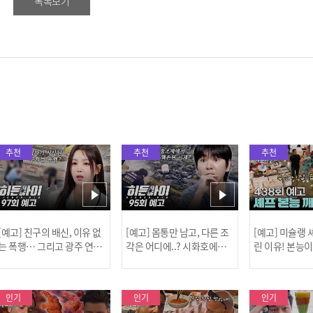
목록보기
추천
추천
추천
[예고] 친구의 배신, 이유 없
[예고] 몸통만 남고, 다른 조
[예고] 미슐랭
는 폭행… 그리고 광주 연속
각은 어디에..? 시화호에서
린 이유! 본능
살인 사건의 진실!
드러난 충격적인 토막 살인
은?
사건!
인기
인기
인기