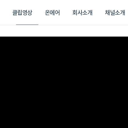
클립영상
온에어
회사소개
채널소개
영상
온에어
회사소개
채널
스포츠플러스
트롯869