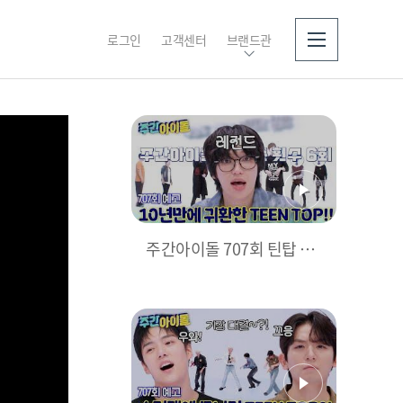
로그인
고객센터
브랜드관
소개
주간아이돌 707회 틴탑 편
예고 (60s)