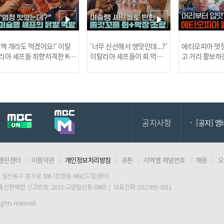
[MBC플
'백 개라도 먹겠어요!' 이탈
'너무 신선해서 맹맛인데...?'
에티오피아 멋쟁
리아 셰프들 취향저격한 K-
이탈리아 셰프들이 회 먹다
고 거리 활보하
발! l #어서와한국은처음
막장에 빠진 이유 l #어서와
l #위대한가이드3
이지 l #MBCevery1 l EP.43
한국은처음이지 l #MBCeve
ery1 l EP.6
[공지] 2
7
ry1 l EP.437
공지사항
[공지] 
클린센터
이용약관
개인정보처리방침
큐톤
지역별 채널번호
채용
오
[MBC플
 일산동구 호수로 596 (장항동 MBC드림센터)
 통신판매업 신고번호: 2015-고양일산동-0865 | 대표전화: 031)995-0011
[공지] 2
ghts reserved.