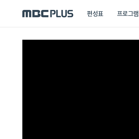
편성표
프로그램
편성표
프로그램
클립
MBC 에브리원
방영프로그램
전체
MBC 스포츠+
종영프로그램
MBC 드라마넷
MBC 온
MBC 엠
MBC 디지털
에브리원
ALL THE K-POP