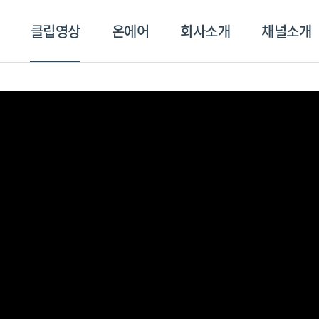
클립영상
온에어
회사소개
채널소개
영상
온에어
회사소개
채널
스포츠플러스
트롯869