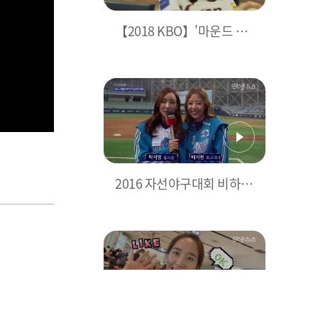
【2018 KBO】'마운드 위
가 기대되는 그녀', 박지영
아나운서 고척 방문기 | 201
80405
2016 자선야구대회 비하인
드 ( with 배지현-박지영 아
나운서) [2016 희망더하기
자선야구 다시보기] | 2016
1204