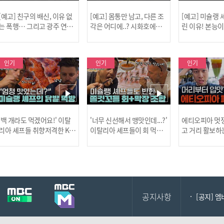
[예고] 친구의 배신, 이유 없
[예고] 몸통만 남고, 다른 조
[예고] 미슐랭
는 폭행… 그리고 광주 연속
각은 어디에..? 시화호에서
린 이유! 본능
살인 사건의 진실!
드러난 충격적인 토막 살인
은?
사건!
인기
인기
인기
[MBC플
'백 개라도 먹겠어요!' 이탈
'너무 신선해서 맹맛인데...?'
에티오피아 멋쟁
리아 셰프들 취향저격한 K-
이탈리아 셰프들이 회 먹다
고 거리 활보하
발! l #어서와한국은처음
막장에 빠진 이유 l #어서와
l #위대한가이드3
이지 l #MBCevery1 l EP.43
한국은처음이지 l #MBCeve
ery1 l EP.6
[공지] 2
7
ry1 l EP.437
공지사항
[공지] 