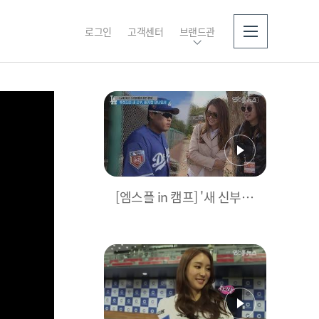
로그인
고객센터
브랜드관
소개
[엠스플 in 캠프] '새 신부'
배지현 아나운서, 다저스
캠프 방문