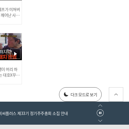
[김선신TV] 2분동안 10명
의 인터뷰, 한화 마지막편T
 셰프가 미쳐버
이 깨어난 사건
0T
[김선신 TV] 두산 투수편 (f
러스] 외부감사인 선임 공고
이 머리 하
eat. 홍상삼+장원준+이용
는 대호X무진
찬 외 다수)
 l #MBCev
025년 재무제표
다크 모드로 보기
엠비씨플러스 제33기 정기주주총회 소집 안내
[김선신 TV] 여보 이 영상