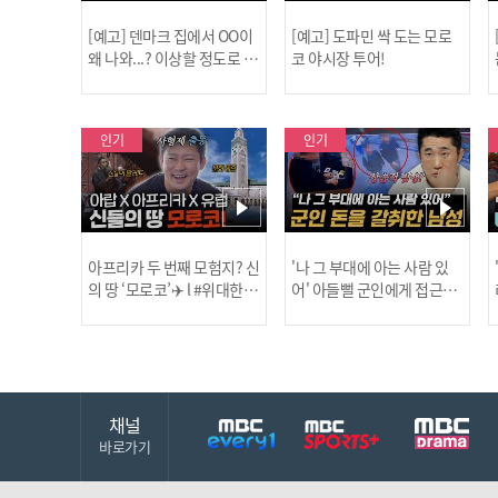
[예고] 덴마크 집에서 OO이
[예고] 도파민 싹 도는 모로
왜 나와...? 이상할 정도로 한
코 야시장 투어!
국을 사랑하는 우리 형을 제
보합니다!
인기
인기
아프리카 두 번째 모험지? 신
'나 그 부대에 아는 사람 있
의 땅 ‘모로코’✈️ l #위대한가
어' 아들뻘 군인에게 접근한
남성 l #히든아이 l #MBCev
닭
이드3 l #MBCevery1 l EP.9
ery1 l EP.94
채널
바로가기