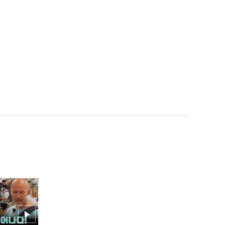
[김선신 TV] 선신 in Okina
wa
[김선신 TV] 한화 식당 기.
습.공.격 #한화이글스 #김
선신 #프로야구 2019.02.0
7