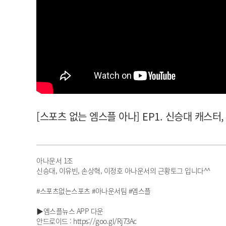
아이돌챔프
셀럽챔프
[스포츠 없는 엠스플 아나] EP1. 신승대 캐스터,
아나운서 1조
신승대, 이유빈, 손상혁, 이정호 아나운서의 근황토그 입니다^^
#스포츠없는스포츠 #아나운서팀 #엠스플
▶엠스플뉴스 APP 다운
안드로이드 : https://goo.gl/Rj73Ac