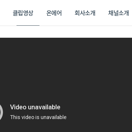
클립영상
온에어
회사소개
채널소개
영상
온에어
회사소개
채널
스포츠플러스
트롯869