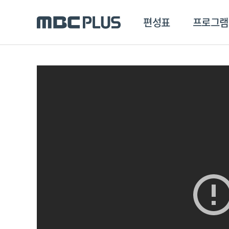
편성표
프로그램
편성표
프로그램
클립
MBC 에브리원
방영프로그램
전체
MBC 스포츠+
종영프로그램
MBC 드라마넷
MBC 온
MBC 엠
MBC 디지털
에브리원
ALL THE K-POP