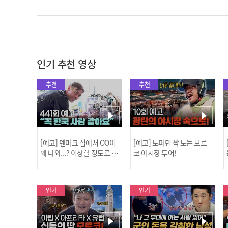
인기 추천 영상
추천
추천
[예고] 덴마크 집에서 OO이
[예고] 도파민 싹 도는 모로
왜 나와...? 이상할 정도로 한
코 야시장 투어!
국을 사랑하는 우리 형을 제
보합니다!
인기
인기