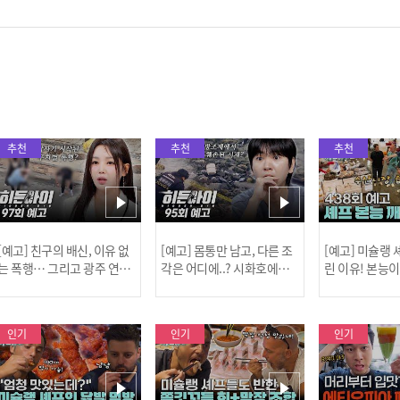
추천
추천
추천
[예고] 친구의 배신, 이유 없
[예고] 몸통만 남고, 다른 조
[예고] 미슐랭
는 폭행… 그리고 광주 연속
각은 어디에..? 시화호에서
린 이유! 본능
살인 사건의 진실!
드러난 충격적인 토막 살인
은?
사건!
인기
인기
인기