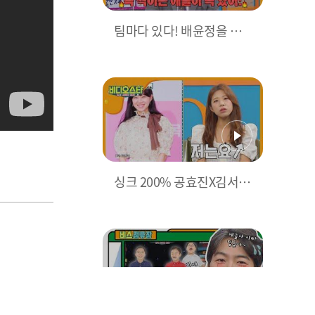
팀마다 있다! 배윤정을 속
썩인 아이돌 제자는?! l #비
디오스타 l #MBCevery1 l
EP.234
싱크 200% 공효진X김서형
소환하는 김보민 l #비디오
스타 l EP.214