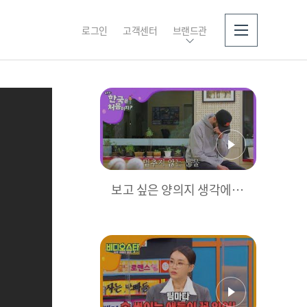
로그인
고객센터
브랜드관
소개
보고 싶은 양의지 생각에 니
퍼트 폭풍 눈물 (ㅠㅠ) l #어
서와한국은처음이지 l EP.1
82