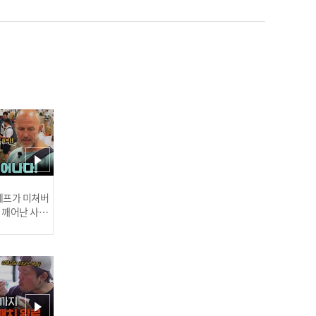
송일국이 삼둥이들에게 '먹
고살기 너무 힘들다' 라고
토로한 사연은? l #비스정
류장 l #비디오스타 l #MBC
추천
every1 l EP.206
신혼인데 남편과 식사를 따
로 하는 신기루?! l #대한외
 셰프가 미쳐버
국인 l #MBCevery1 l EP.1
이 깨어난 사건
20