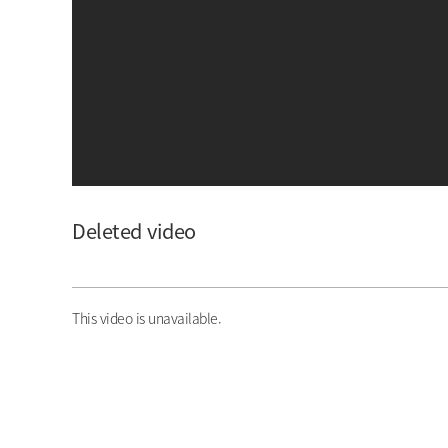
아이돌챔프
셀럽챔프
Deleted video
This video is unavailable.