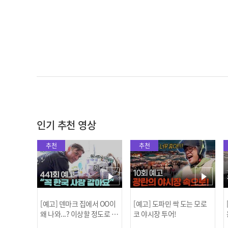
인기 추천 영상
추천
추천
[예고] 덴마크 집에서 OO이
[예고] 도파민 싹 도는 모로
왜 나와...? 이상할 정도로 한
코 야시장 투어!
국을 사랑하는 우리 형을 제