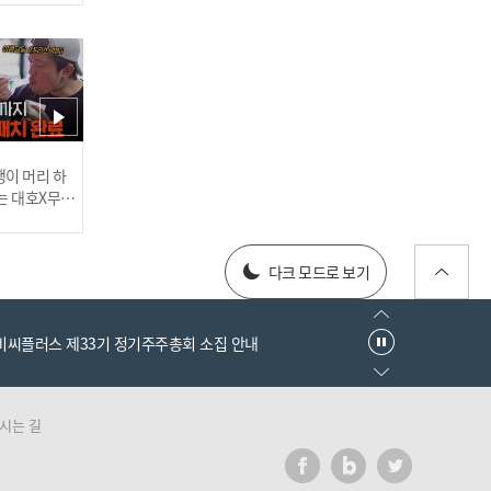
'족구계의 호나우지뉴' 남
성우, 환상적인 득점 모음
[2021 시도대항 #족구최강
전]
러스] 외부감사인 선임 공고
이 머리 하
는 대호X무진
 l #MBCev
'고등학생이 족구계 점령'
025년 재무제표
완벽한 완급 조절을 보여주
다크 모드로 보기
는 박높음 [2021 시도대항
#족구최강전]
엠비씨플러스 제33기 정기주주총회 소집 안내
시는 길
러스] 외부감사인 선임 공고
'요즘 족구는 이렇습니다'