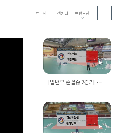
로그인
고객센터
브랜드관
소개
[일반부 준결승 2경기] 전라
남도 vs 인천마린 | 2021 시
도대항 #족구최강전