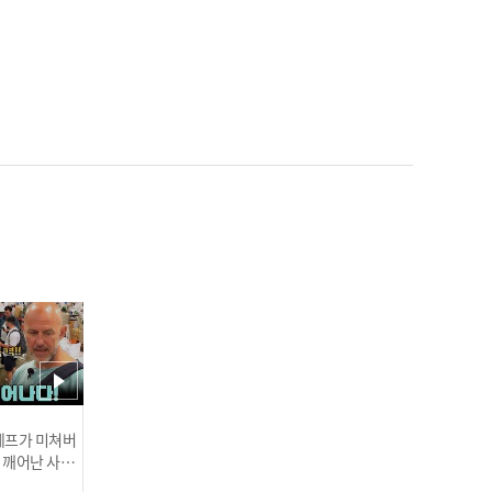
[최강부 준결승 2경기] 조이
킥스포츠 vs 투윈 | 2021 시
도대항 #족구최강전
[최강부 결승] LG디오스 vs
투윈 | 2021 시도대항 #족
구최강전
 셰프가 미쳐버
이 깨어난 사건