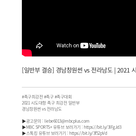
아이돌챔프
셀럽챔프
[일반부 결승] 경남창원썬 vs 전라남도 | 202
#족구최강전 #족구 #족구대회
2021 시도대항 족구 최강전 일반부
경남창원썬 vs 전라남도
▶광고문의 : liebe6013@mbcplus.com
▶MBC SPORTS+ 유튜브 보러가기 : https://bit.ly/3lFgJd3
▶스톡킹 유튜브 보러가기 : https://bit.ly/3f52pVd