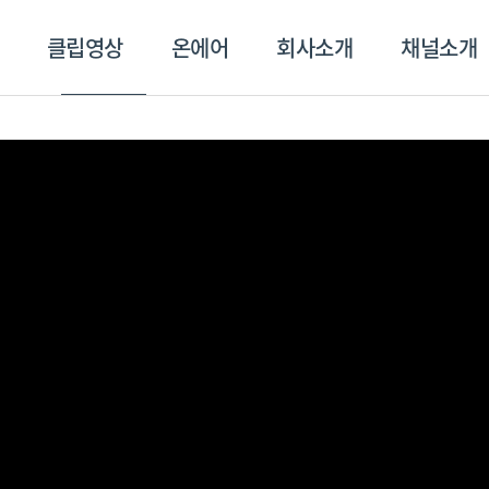
클립영상
온에어
회사소개
채널소개
영상
온에어
회사소개
채널
스포츠플러스
트롯869