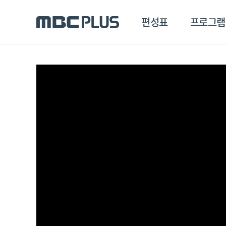
편성표
프로그램
편성표
프로그램
클립
MBC 에브리원
방영프로그램
전체
MBC 스포츠+
종영프로그램
MBC 드라마넷
MBC 온
MBC 엠
MBC 디지털
에브리원
ALL THE K-POP