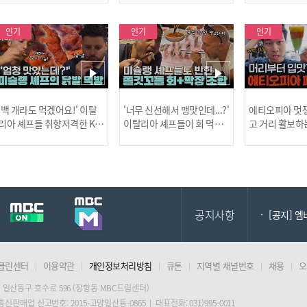
사건!
인기
인기
인기
[MBC플
'백 개라도 먹겠어요!' 이탈
'너무 신선해서 맹맛인데...?'
에티오피아 멋쟁
리아 셰프들 취향저격한 K-
이탈리아 셰프들이 회 먹다
고 거리 활보하
발! l #어서와한국은처음
막장에 빠진 이유 l #어서와
l #위대한가이드3
이지 l #MBCevery1 l EP.43
한국은처음이지 l #MBCeve
ery1 l EP.6
[공지] 2
7
ry1 l EP.437
공지사항
[공지] 
클린센터
이용약관
개인정보처리방침
큐톤
지역별 채널번호
채용
오
[MBC플
 일산동구 호수로 596 (장항동 MBC드림센터)
 통신판매업 신고번호: 2015-고양일산동-0865 | 대표전화: 031)995-0011