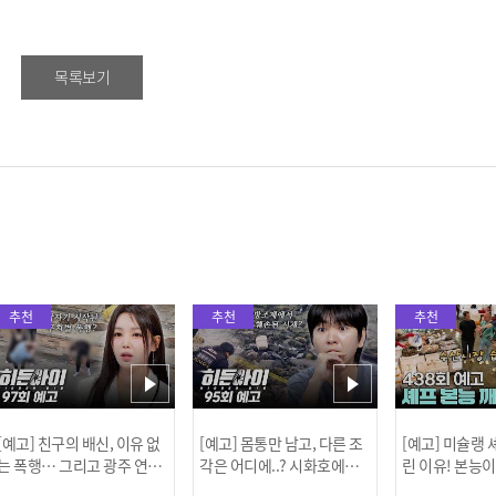
목록보기
추천
추천
추천
[예고] 친구의 배신, 이유 없
[예고] 몸통만 남고, 다른 조
[예고] 미슐랭
는 폭행… 그리고 광주 연속
각은 어디에..? 시화호에서
린 이유! 본능
살인 사건의 진실!
드러난 충격적인 토막 살인
은?