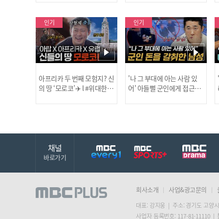
보합니다!
인기
인기
아프리카 두 번째 모험지? 신
'나 그 부대에 아는 사람 있
의 땅 ‘모로코’✈️ l #위대한가
어' 아들뻘 군인에게 접근한
남성 l #히든아이 l #MBCev
닭
이드3 l #MBCevery1 l EP.9
ery1 l EP.94
채널
바로가기
회사소개
사업&광고문의
대표: 강지웅 | 주소: 경기도 고양시
사업자 등록번호: 117-81-11110 |