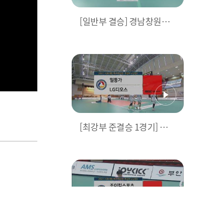
[일반부 결승] 경남창원썬 v
s 전라남도 | 2021 시도대항
#족구최강전
[최강부 준결승 1경기] 일등
가 vs LG 디오스 | 2021 시
도대항 #족구최강전