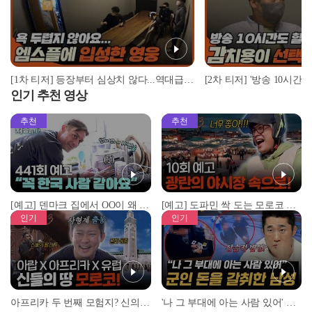
[1차 티저] 등장부터 심상치 않다...역대급 입담 ○○○, 엠스플 입성 #베이스볼런치 #스톡킹 #이벤트
인기 추천 영상
추천
추천
[예고] 덴마크 집에서 OO이 왜 나와...? 이상할 정도로 한국을 사랑하는 우리 형을 제보합니다!
[예고] 도파민 싹 도는 모로코 야시장 투어!
인기
인기
아프리카 두 번째 모험지? 신의 땅 ‘모로코’✈️ l #위대한가이드3 l #MBCevery1 l EP.9
'나 그 부대에 아는 사람 있어' 아들뻘 군인에게 접근한 남성 l #히든아이 l #MBCevery1 l EP.94