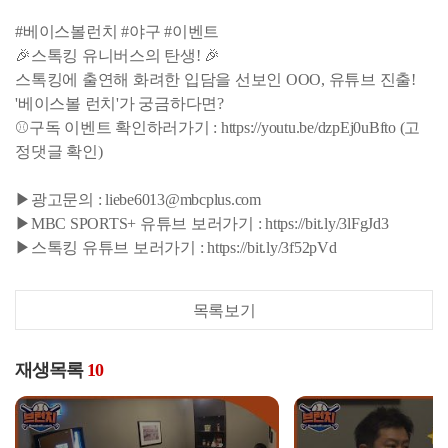
#베이스볼런치 #야구 #이벤트
🎉스톡킹 유니버스의 탄생! 🎉
스톡킹에 출연해 화려한 입담을 선보인 OOO, 유튜브 진출!
'베이스볼 런치'가 궁금하다면?
⚾구독 이벤트 확인하러가기 : https://youtu.be/dzpEj0uBfto (고
정댓글 확인)
▶광고문의 : liebe6013@mbcplus.com
▶MBC SPORTS+ 유튜브 보러가기 : https://bit.ly/3lFgJd3
▶스톡킹 유튜브 보러가기 : https://bit.ly/3f52pVd
목록보기
재생목록
10