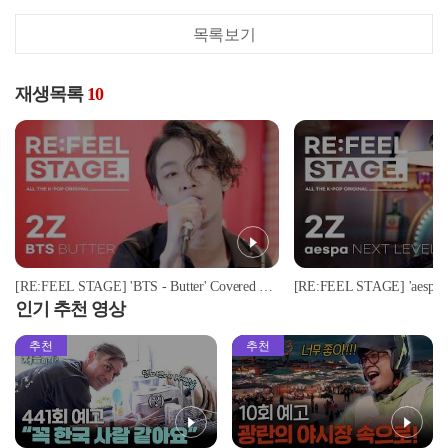
목록보기
재생목록
10
[RE:FEEL STAGE] 'BTS - Butter' Covered by '2Z'♬ l #리필스테이지
인기 추천 영상
추천
추천