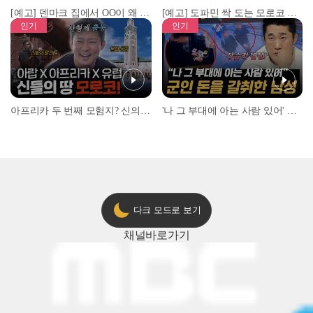
[예고] 덴마크 집에서 OO이 왜 나와...? 이상할 정도로 한국을 사랑하는 우리 형을 제보합니다!
[예고] 도파민 싹 도는 모로코 야시장 투어!
인기
인기
아프리카 두 번째 모험지? 신의 땅 ‘모로코’✈️ l #위대한가이드3 l #MBCevery1 l EP.9
'나 그 부대에 아는 사람 있어' 아들뻘 군인에게 접근한 남성 l #히든아이 l #MBCevery1 l EP.94
다크 모드로 보기
채널
바로가기