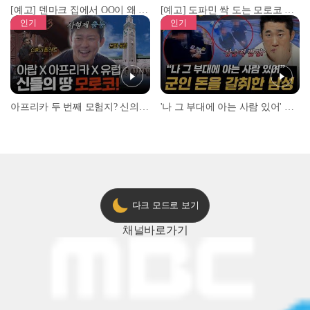
[예고] 덴마크 집에서 OO이 왜 나와...? 이상할 정도로 한국을 사랑하는 우리 형을 제보합니다!
[예고] 도파민 싹 도는 모로코 야시장 투어!
인기
인기
아프리카 두 번째 모험지? 신의 땅 ‘모로코’✈️ l #위대한가이드3 l #MBCevery1 l EP.9
'나 그 부대에 아는 사람 있어' 아들뻘 군인에게 접근한 남성 l #히든아이 l #MBCevery1 l EP.94
다크 모드로 보기
채널
바로가기