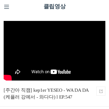
클립영상
[주간아 직캠] kep1er YESEO - WA DA DA
(케플러 강예서 - 와다다) l EP.547