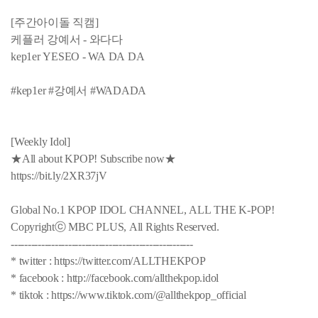
[주간아이돌 직캠]
케플러 강예서 - 와다다
kep1er YESEO - WA DA DA
#kep1er #강예서 #WADADA
[Weekly Idol]
★All about KPOP! Subscribe now★
https://bit.ly/2XR37jV
Global No.1 KPOP IDOL CHANNEL, ALL THE K-POP!
Copyrightⓒ MBC PLUS, All Rights Reserved.
------------------------------------------------------
* twitter : https://twitter.com/ALLTHEKPOP
* facebook : http://facebook.com/allthekpop.idol
* tiktok : https://www.tiktok.com/@allthekpop_official