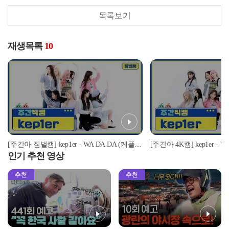
목록보기
재생목록
10
[주간아 짐벌캠] kep1er - WA DA DA (케플러 - 와다다) l EP.547
인기 추천 영상
추천
추천