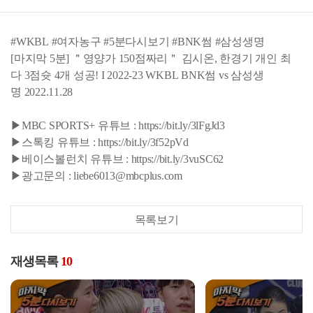
#WKBL #여자농구 #5분다시보기 #BNK썸 #삼성생명
[마지막 5분] ＂영양가 150점짜리＂ 김시온, 한경기 개인 최
다 3점슛 4개 성공! I 2022-23 WKBL BNK썸 vs 삼성생
명 2022.11.28
▶MBC SPORTS+ 유튜브 : https://bit.ly/3lFgJd3
▶스톡킹 유튜브 : https://bit.ly/3f52pVd
▶베이스볼런치 유튜브 : https://bit.ly/3vuSC62
▶광고문의 : liebe6013@mbcplus.com
목록보기
재생목록
10