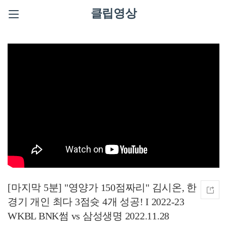
클립영상
[마지막 5분] "영양가 150점짜리" 김시온, 한
경기 개인 최다 3점슛 4개 성공! I 2022-23
WKBL BNK썸 vs 삼성생명 2022.11.28