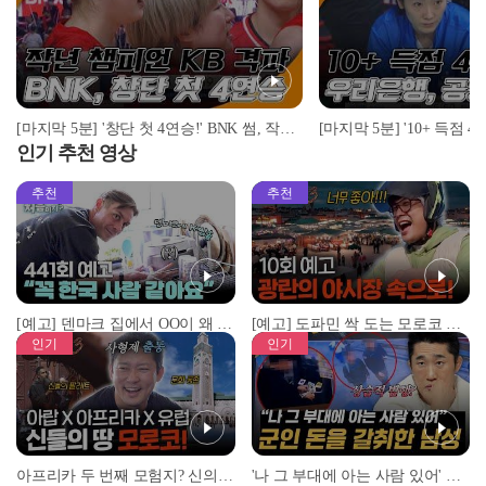
[마지막 5분] '창단 첫 4연승!' BNK 썸, 작년 챔피언 KB 스타즈 격파! I 2022-23 WKBL BNK 썸 vs KB 스타즈 2022.11.14
인기 추천 영상
추천
추천
[예고] 덴마크 집에서 OO이 왜 나와...? 이상할 정도로 한국을 사랑하는 우리 형을 제보합니다!
[예고] 도파민 싹 도는 모로코 야시장 투어!
인기
인기
아프리카 두 번째 모험지? 신의 땅 ‘모로코’✈️ l #위대한가이드3 l #MBCevery1 l EP.9
'나 그 부대에 아는 사람 있어' 아들뻘 군인에게 접근한 남성 l #히든아이 l #MBCevery1 l EP.94