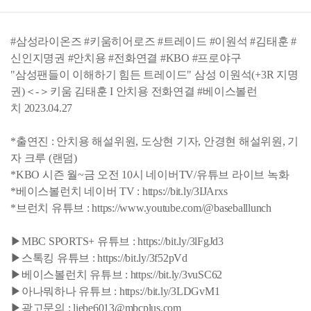
#삼성라이온즈 #키움히어로즈 #트레이드 #이원석 #김태훈 #
신인지명권 #안치용 #전화연결 #KBO #프로야구
"삼성팬들이 이해하기 힘든 트레이드" 삼성 이원석(+3R 지명
권)＜-＞키움 김태훈 I 안치용 전화연결 #베이스볼런
치 2023.04.27
*출연진 : 안치용 해설위원, 도상현 기자, 안경현 해설위원, 기
자 크루 (랜덤)
*KBO 시즌 월~금 오전 10시 네이버TV/유튜브 라이브 녹화
*베이스볼런치 네이버 TV : https://bit.ly/3IJArxs
*브런치 유튜브 : https://www.youtube.com/@baseballlunch
▶MBC SPORTS+ 유튜브 : https://bit.ly/3lFgJd3
▶스톡킹 유튜브 : https://bit.ly/3f52pVd
▶베이스볼런치 유튜브 : https://bit.ly/3vuSC62
▶아나뭐하나 유튜브 : https://bit.ly/3LDGvM1
▶광고문의 : liebe6013@mbcplus.com