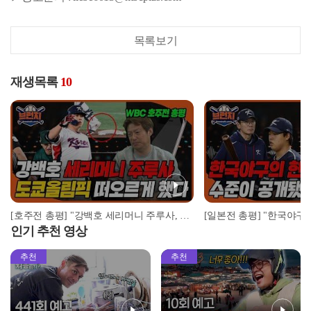
목록보기
재생목록
10
[호주전 총평] "강백호 세리머니 주루사, 도쿄올림픽 떠오르게 했다" I 2023 WBC 대한민국 vs 호주, 안치용 전화연결 #베이스볼런치 2023.03.09
인기 추천 영상
추천
추천