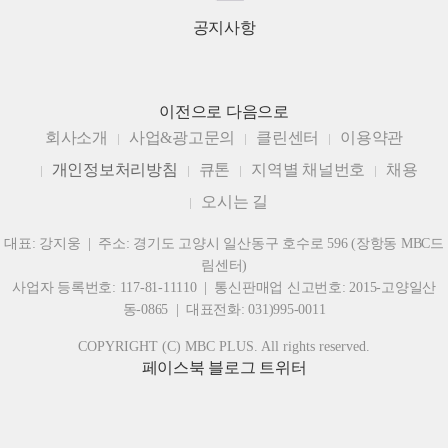
공지사항
이전으로
다음으로
회사소개
사업&광고문의
클린센터
이용약관
개인정보처리방침
큐톤
지역별 채널번호
채용
오시는 길
대표: 강지웅 | 주소: 경기도 고양시 일산동구 호수로 596 (장항동 MBC드
림센터)
사업자 등록번호: 117-81-11110 | 통신판매업 신고번호: 2015-고양일산
동-0865 | 대표전화: 031)995-0011
COPYRIGHT (C) MBC PLUS. All rights reserved.
페이스북
블로그
트위터