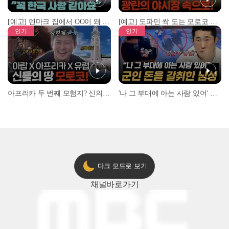
[예고] 덴마크 집에서 OO이 왜 나와...? 이상할 정도로 한국을 사랑하는 우리 형을 제보합니다!
[예고] 도파민 싹 도는 모로코 야시장 투어!
인기
인기
아프리카 두 번째 모험지? 신의 땅 ‘모로코’✈️ l #위대한가이드3 l #MBCevery1 l EP.9
'나 그 부대에 아는 사람 있어' 아들뻘 군인에게 접근한 남성 l #히든아이 l #MBCevery1 l EP.94
다크 모드로 보기
채널
바로가기