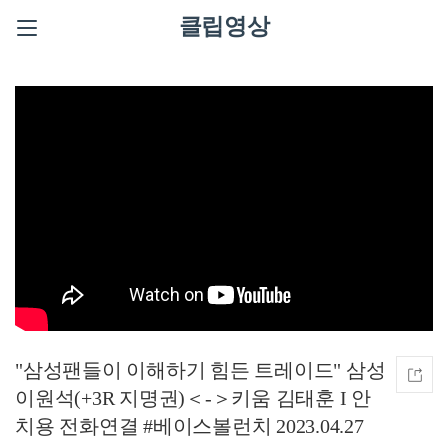
클립영상
"삼성팬들이 이해하기 힘든 트레이드" 삼성
이원석(+3R 지명권)＜-＞키움 김태훈 I 안
치용 전화연결 #베이스볼런치 2023.04.27