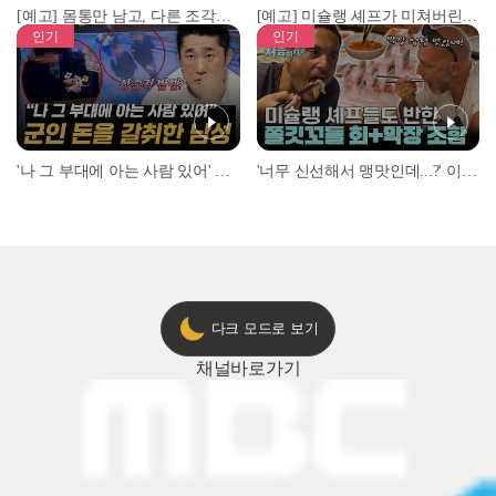
[예고] 몸통만 남고, 다른 조각은 어디에..? 시화호에서 드러난 충격적인 토막 살인사건!
[예고] 미슐랭 셰프가 미쳐버린 이유! 본능이 깨어난 사건은?
인기
인기
'나 그 부대에 아는 사람 있어' 아들뻘 군인에게 접근한 남성 l #히든아이 l #MBCevery1 l EP.94
'너무 신선해서 맹맛인데...?' 이탈리아 셰프들이 회 먹다 막장에 빠진 이유 l #어서와한국은처음이지 l #MBCevery1 l EP.437
다크 모드로 보기
채널
바로가기