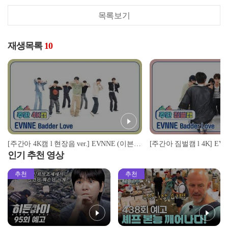
목록보기
재생목록
10
[주간아 4K캠 l 현장음 ver.] EVNNE (이븐) - Badder Love l EP.668
인기 추천 영상
추천
추천