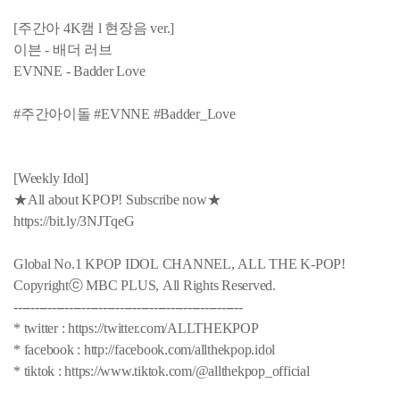
[주간아 4K캠 l 현장음 ver.]
이븐 - 배더 러브
EVNNE - Badder Love
#주간아이돌 #EVNNE #Badder_Love
[Weekly Idol]
★All about KPOP! Subscribe now★
https://bit.ly/3NJTqeG
Global No.1 KPOP IDOL CHANNEL, ALL THE K-POP!
Copyrightⓒ MBC PLUS, All Rights Reserved.
------------------------------------------------------
* twitter : https://twitter.com/ALLTHEKPOP
* facebook : http://facebook.com/allthekpop.idol
* tiktok : https://www.tiktok.com/@allthekpop_official