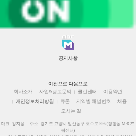
공지사항
이전으로
다음으로
회사소개
사업&광고문의
클린센터
이용약관
개인정보처리방침
큐톤
지역별 채널번호
채용
오시는 길
대표: 강지웅 | 주소: 경기도 고양시 일산동구 호수로 596 (장항동 MBC드
림센터)