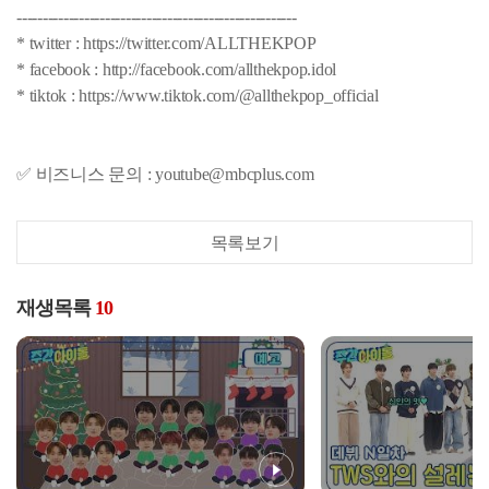
------------------------------------------------------
* twitter : https://twitter.com/ALLTHEKPOP
* facebook : http://facebook.com/allthekpop.idol
* tiktok : https://www.tiktok.com/@allthekpop_official
✅ 비즈니스 문의 : youtube@mbcplus.com
목록보기
재생목록
10