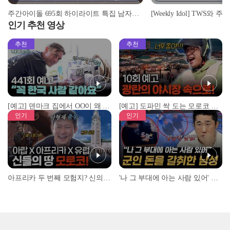
주간아이돌 695회 하이라이트 특집 남자아이돌편 예고
인기 추천 영상
추천
추천
[예고] 덴마크 집에서 OO이 왜 나와...? 이상할 정도로 한국을 사랑하는 우리 형을 제보합니다!
[예고] 도파민 싹 도는 모로코 야시장 투어!
인기
인기
아프리카 두 번째 모험지? 신의 땅 ‘모로코’✈️ l #위대한가이드3 l #MBCevery1 l EP.9
'나 그 부대에 아는 사람 있어' 아들뻘 군인에게 접근한 남성 l #히든아이 l #MBCevery1 l EP.94