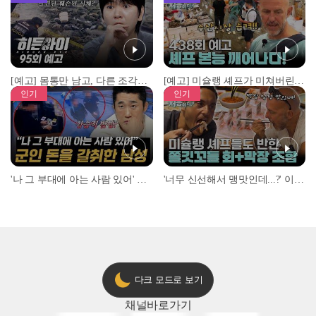
[예고] 몸통만 남고, 다른 조각은 어디에..? 시화호에서 드러난 충격적인 토막 살인사건!
[예고] 미슐랭 셰프가 미쳐버린 이유! 본능이 깨어난 사건은?
인기
인기
'나 그 부대에 아는 사람 있어' 아들뻘 군인에게 접근한 남성 l #히든아이 l #MBCevery1 l EP.94
'너무 신선해서 맹맛인데...?' 이탈리아 셰프들이 회 먹다 막장에 빠진 이유 l #어서와한국은처음이지 l #MBCevery1 l EP.437
다크 모드로 보기
채널
바로가기