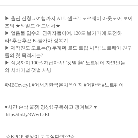
▶ 출연 신청→여행까지 ALL 셀프?! 노르웨이 아웃도어 보이
즈의 ★와일드 어드벤처★
▶ 얼음물 입수의 권위자들이여, 120도 불가마에 도전하
라! 후끈후끈 K-불가마 정복기
▶ 제작진도 모르는(?) 무계획 로드 트립 시작! 노르웨이 친구
들의 첫 목적지는?
▶ 식량까지 100% 자급자족! ‘갯벌 無’ 노르웨이 자연인들
의 서바이벌 갯벌 사냥
#MBCevery1 #어서와한국은처음이지 #어한국 #노르웨이
♥시간 순삭 꿀잼 영상!! 구독하고 챙겨보기♥
https://bit.ly/3WwT2El
--------------------------------------------------------------
☆KPOP 영상이 보고싶다면??!☆