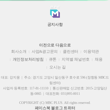
공지사항
이전으로
다음으로
회사소개
사업&광고문의
클린센터
이용약관
개인정보처리방침
큐톤
지역별 채널번호
채용
오시는 길
대표: 강지웅 | 주소: 경기도 고양시 일산동구 호수로 596 (장항동 MBC드
림센터)
사업자 등록번호: 117-81-11110 | 통신판매업 신고번호: 2015-고양일산
동-0865 | 대표전화: 031)995-0011
COPYRIGHT (C) MBC PLUS. All rights reserved.
페이스북
블로그
트위터