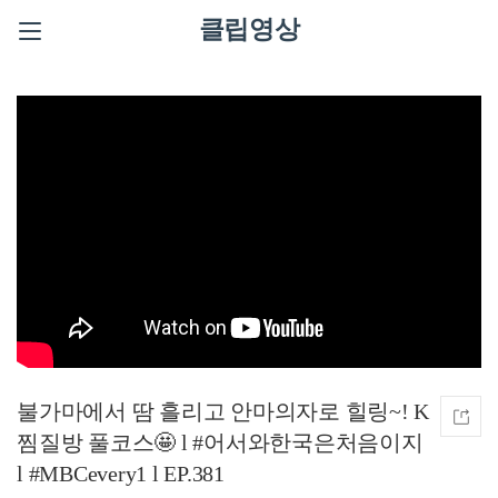
클립영상
불가마에서 땀 흘리고 안마의자로 힐링~! K
찜질방 풀코스🤩 l #어서와한국은처음이지
l #MBCevery1 l EP.381