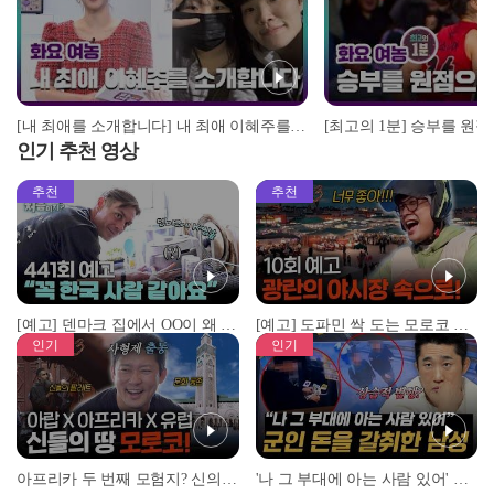
[내 최애를 소개합니다] 내 최애 이혜주를 소개합니 I 24-25 화요 여농
인기 추천 영상
추천
추천
[예고] 덴마크 집에서 OO이 왜 나와...? 이상할 정도로 한국을 사랑하는 우리 형을 제보합니다!
[예고] 도파민 싹 도는 모로코 야시장 투어!
인기
인기
아프리카 두 번째 모험지? 신의 땅 ‘모로코’✈️ l #위대한가이드3 l #MBCevery1 l EP.9
'나 그 부대에 아는 사람 있어' 아들뻘 군인에게 접근한 남성 l #히든아이 l #MBCevery1 l EP.94