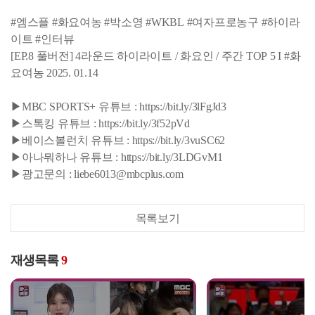
#엠스플 #화요여농 #박소영 #WKBL #여자프로농구 #하이라
이트 #인터뷰
[EP.8 풀버전] 4라운드 하이라이트 / 화요인 / 주간 TOP 5 I #화
요여농 2025. 01.14
▶MBC SPORTS+ 유튜브 : https://bit.ly/3lFgJd3
▶스톡킹 유튜브 : https://bit.ly/3f52pVd
▶베이스볼런치 유튜브 : https://bit.ly/3vuSC62
▶아나뭐하나 유튜브 : https://bit.ly/3LDGvM1
▶광고문의 : liebe6013@mbcplus.com
목록보기
재생목록
9