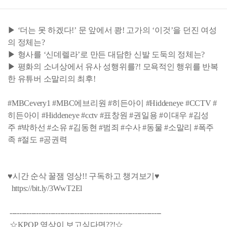
▶ ‘더는 못 하겠다!’ 문 앞에서 쾅! 고가의 ‘이것’을 던진 여성
의 정체는?
▶ 형사를 ‘신데렐라’로 만든 대담한 신발 도둑의 정체는?
▶ 평화의 소녀상에서 유사 성행위를?! 모욕적인 행위를 반복
한 유튜버 소말리의 최후!
#MBCevery1 #MBC에브리원 #히든아이 #Hiddeneye #CCTV #
히든아이 #Hiddeneye #cctv #표창원 #권일용 #이대우 #김성
주 #박하선 #소유 #김동현 #범죄 #수사 #동물 #소말리 #폭주
족 #절도 #공권력
♥시간 순삭 꿀잼 영상!! 구독하고 챙겨보기♥
https://bit.ly/3WwT2El
---------------------------------------------------------------
☆KPOP 영상이 보고싶다면??!☆