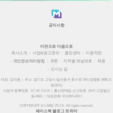
공지사항
이전으로
다음으로
회사소개
사업&광고문의
클린센터
이용약관
개인정보처리방침
큐톤
지역별 채널번호
채용
오시는 길
대표: 강지웅 | 주소: 경기도 고양시 일산동구 호수로 596 (장항동 MBC드
림센터)
사업자 등록번호: 117-81-11110 | 통신판매업 신고번호: 2015-고양일산
동-0865 | 대표전화: 031)995-0011
COPYRIGHT (C) MBC PLUS. All rights reserved.
페이스북
블로그
트위터