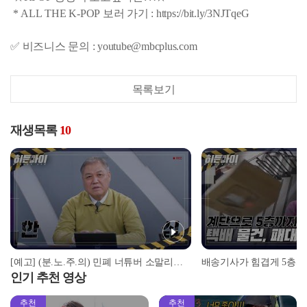
* ALL THE K-POP 보러 가기 : https://bit.ly/3NJTqeG
✅ 비즈니스 문의 : youtube@mbcplus.com
목록보기
재생목록
10
[예고] (분.노.주.의) 민폐 너튜버 소말리의 만행! l #히든아이 l #MBCevery1 l EP.20
인기 추천 영상
추천
추천