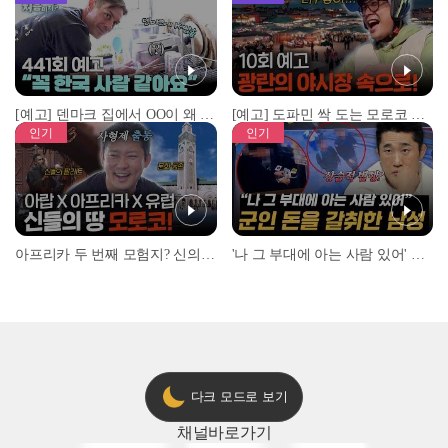
[예고] 덴마크 집에서 OO이 왜 나와...? 이상할 정도로 한국을 사랑하는 우리 형을 제보합니다!
[예고] 도파민 싹 도는 모로코 야시장 투어!
인기
인기
아프리카 두 번째 모험지? 신의 땅 ‘모로코’✈️ l #위대한가이드3 l #MBCevery1 l EP.9
'나 그 부대에 아는 사람 있어' 아들뻘 군인에게 접근한 남성 l #히든아이 l #MBCevery1 l EP.94
다크 모드로 보기
채널
바로가기