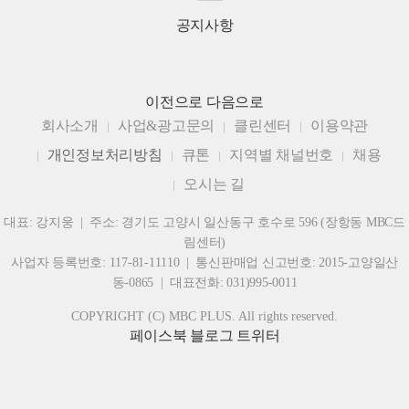
공지사항
이전으로
다음으로
회사소개
사업&광고문의
클린센터
이용약관
개인정보처리방침
큐톤
지역별 채널번호
채용
오시는 길
대표: 강지웅 | 주소: 경기도 고양시 일산동구 호수로 596 (장항동 MBC드
림센터)
사업자 등록번호: 117-81-11110 | 통신판매업 신고번호: 2015-고양일산
동-0865 | 대표전화: 031)995-0011
COPYRIGHT (C) MBC PLUS. All rights reserved.
페이스북
블로그
트위터