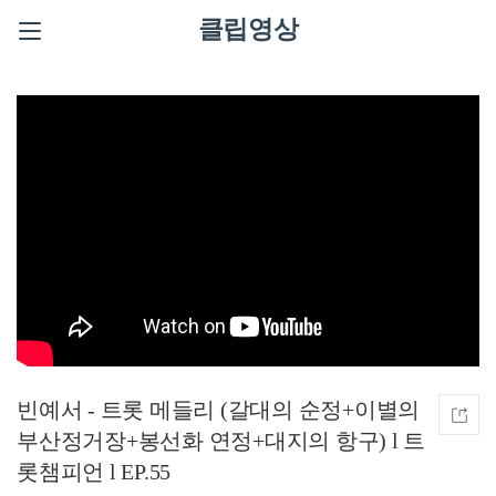
클립영상
빈예서 - 트롯 메들리 (갈대의 순정+이별의
부산정거장+봉선화 연정+대지의 항구) l 트
롯챔피언 l EP.55