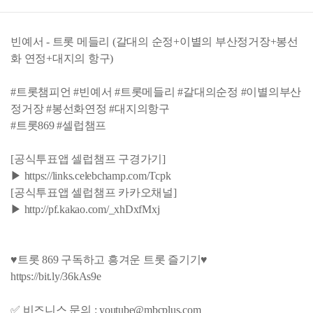
빈예서 - 트롯 메들리 (갈대의 순정+이별의 부산정거장+봉선
화 연정+대지의 항구)
#트롯챔피언 #빈예서 #트롯메들리 #갈대의순정 #이별의부산
정거장 #봉선화연정 #대지의항구
#트롯869 #셀럽챔프
[공식투표앱 셀럽챔프 구경가기]
▶ https://links.celebchamp.com/Tcpk
[공식투표앱 셀럽챔프 카카오채널]
▶ http://pf.kakao.com/_xhDxfMxj
♥트롯 869 구독하고 흥겨운 트롯 즐기기♥
https://bit.ly/36kAs9e
✅ 비즈니스 문의 : youtube@mbcplus.com