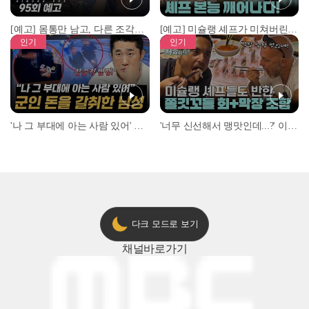
[예고] 몸통만 남고, 다른 조각은 어디에..? 시화호에서 드러난 충격적인 토막 살인사건!
[예고] 미슐랭 셰프가 미쳐버린 이유! 본능이 깨어난 사건은?
인기
인기
'나 그 부대에 아는 사람 있어' 아들뻘 군인에게 접근한 남성 l #히든아이 l #MBCevery1 l EP.94
'너무 신선해서 맹맛인데...?' 이탈리아 셰프들이 회 먹다 막장에 빠진 이유 l #어서와한국은처음이지 l #MBCevery1 l EP.437
다크 모드로 보기
채널
바로가기