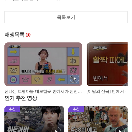
목록보기
재생목록
10
신나는 트챔마불 대모험💎 빈예서가 던진 주사위!🎲 그 도착지는?! ＜트롯챔피언＞ 54회 l 12월 5일 (목) 저녁 8시 MBC ON 생방송 [예고]
인기 추천 영상
추천
추천