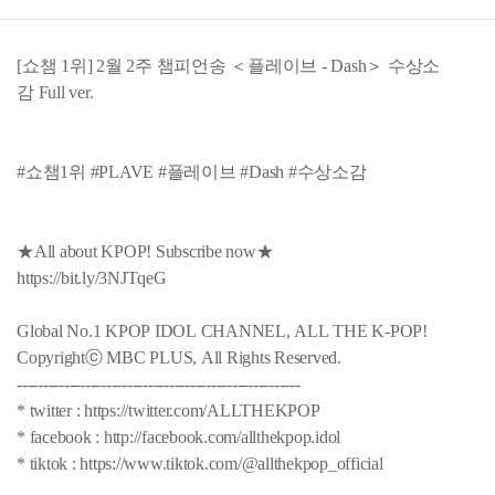
[쇼챔 1위] 2월 2주 챔피언송 ＜플레이브 - Dash＞ 수상소
감 Full ver.
#쇼챔1위 #PLAVE #플레이브 #Dash #수상소감
★All about KPOP! Subscribe now★
https://bit.ly/3NJTqeG
Global No.1 KPOP IDOL CHANNEL, ALL THE K-POP!
Copyrightⓒ MBC PLUS, All Rights Reserved.
------------------------------------------------------
* twitter : https://twitter.com/ALLTHEKPOP
* facebook : http://facebook.com/allthekpop.idol
* tiktok : https://www.tiktok.com/@allthekpop_official