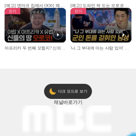
[예고] 덴마크 집에서 OO이 왜 나와...? 이상할 정도로 한국을 사랑하는 우리 형을 제보합니다!
[예고] 도파민 싹 도는 모로코 야시장 투어!
인기
인기
아프리카 두 번째 모험지? 신의 땅 ‘모로코’✈️ l #위대한가이드3 l #MBCevery1 l EP.9
'나 그 부대에 아는 사람 있어' 아들뻘 군인에게 접근한 남성 l #히든아이 l #MBCevery1 l EP.94
다크 모드로 보기
채널
바로가기