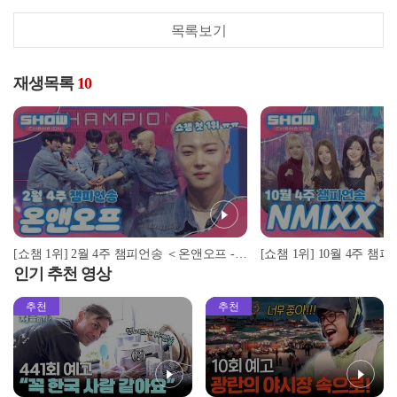
목록보기
재생목록
10
[쇼챔 1위] 2월 4주 챔피언송 ＜온앤오프 - The Stranger＞ 앵콜 Full ver. l Show Champion l EP.544 l 250226
인기 추천 영상
추천
추천