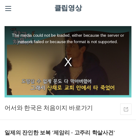
클립영상
This
is
a
The media could not be loaded, either because the server or
modal
window.
network failed or because the format is not supported.
어서와 한국은 처음이지
일제의 잔인한 보복 '제암리 · 고주리 학살사건'