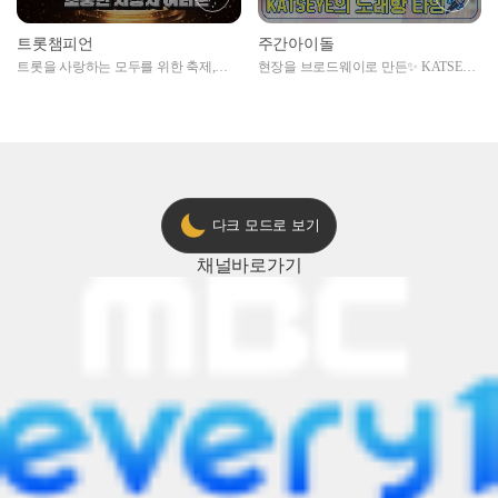
트롯챔피언
주간아이돌
트롯을 사랑하는 모두를 위한 축제,
현장을 브로드웨이로 만든✨ KATSEYE
2024 트롯챔피언 어워즈 l <트롯챔피언
의 노래방 타임🎤
> 55회 l 12월 19일 (목) 저녁 8시 MBC
ON 방송 [예고]
다크 모드로 보기
채널
바로가기