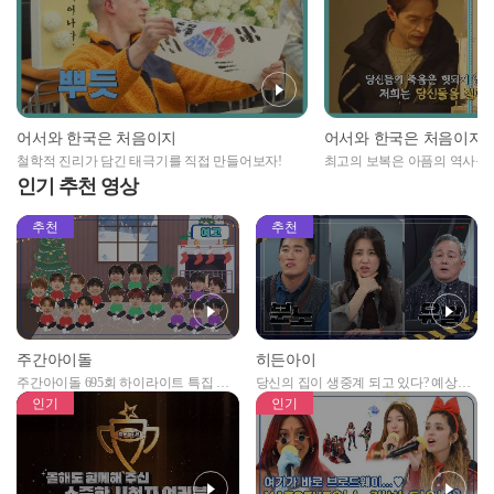
어서와 한국은 처음이지
어서와 한국은 처음이지
철학적 진리가 담긴 태극기를 직접 만들어보자!
최고의 보복은 아픔의 역사를
인기 추천 영상
추천
추천
주간아이돌
히든아이
주간아이돌 695회 하이라이트 특집 남
당신의 집이 생중계 되고 있다? 예상치
자아이돌편 예고
못한 곳에서 일어나는 불법촬영 범죄!
인기
인기