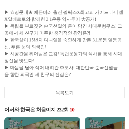
▶ ☆명문대★ 에든버러 출신 필릭스X최고의 가이드 다니엘
X알베르토와 함께한 3.1운동 역사투어 大공개!
▶ 독립을 부르짖던 순국선열의 혼이 담긴 서대문형무소! 그
곳에서 세 친구가 마주한 충격적인 광경은?!
▶ 한국살이 15년차 다니엘을 숙연하게 만든 3.1운동 일등공
신, 푸른 눈의 외국인!
▶ 시공간을 뛰어넘은 교감! 독립운동가의 식사를 통해 시대
정신을 맛보다!
▶ 마음을 담아 적어 내려간 추모사! 대한민국 순국선열들
을 향한 외국인 세 친구의 진심은?
목록보기
어서와 한국은 처음이지 232회
10