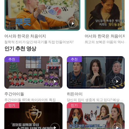
어서와 한국은 처음이지
어서와 한국은 처음이지
철학적 진리가 담긴 태극기를 직접 만들어보자!
최고의 보복은 아픔의 역사를
인기 추천 영상
추천
추천
주간아이돌
히든아이
주간아이돌 695회 하이라이트 특집 남
당신의 집이 생중계 되고 있다? 예상치
자아이돌편 예고
못한 곳에서 일어나는 불법촬영 범죄!
인기
인기