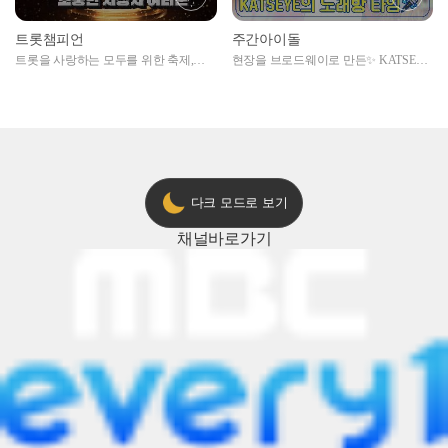
트롯챔피언
주간아이돌
트롯을 사랑하는 모두를 위한 축제,
현장을 브로드웨이로 만든✨ KATSEYE
2024 트롯챔피언 어워즈 l <트롯챔피언
의 노래방 타임🎤
> 55회 l 12월 19일 (목) 저녁 8시 MBC
ON 방송 [예고]
다크 모드로 보기
채널
바로가기