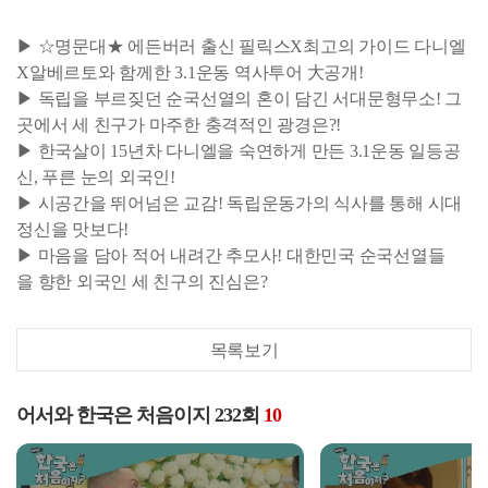
▶ ☆명문대★ 에든버러 출신 필릭스X최고의 가이드 다니엘
X알베르토와 함께한 3.1운동 역사투어 大공개!
▶ 독립을 부르짖던 순국선열의 혼이 담긴 서대문형무소! 그
곳에서 세 친구가 마주한 충격적인 광경은?!
▶ 한국살이 15년차 다니엘을 숙연하게 만든 3.1운동 일등공
신, 푸른 눈의 외국인!
▶ 시공간을 뛰어넘은 교감! 독립운동가의 식사를 통해 시대
정신을 맛보다!
▶ 마음을 담아 적어 내려간 추모사! 대한민국 순국선열들
을 향한 외국인 세 친구의 진심은?
목록보기
어서와 한국은 처음이지 232회
10