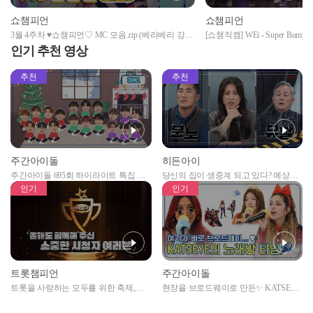
쇼챔피언
쇼챔피언
3월 4주차 ♥쇼챔피언♡ MC 모음.zip (베리베리 강
[쇼챔직캠] WEi - Super Bump
민, 아스트로 문빈&산하) | Show Champion | EP.427
Show Champion l EP.427
인기 추천 영상
추천
추천
주간아이돌
히든아이
주간아이돌 695회 하이라이트 특집 남
당신의 집이 생중계 되고 있다? 예상치
자아이돌편 예고
못한 곳에서 일어나는 불법촬영 범죄!
인기
인기
트롯챔피언
주간아이돌
트롯을 사랑하는 모두를 위한 축제,
현장을 브로드웨이로 만든✨ KATSEYE
2024 트롯챔피언 어워즈 l <트롯챔피언
의 노래방 타임🎤
> 55회 l 12월 19일 (목) 저녁 8시 MBC