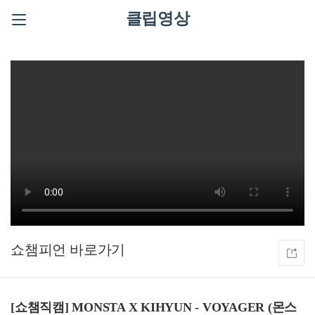
클립영상
쇼챔피언
[쇼챔직캠] MONSTA X KIHYUN - VOYAGER (몬스