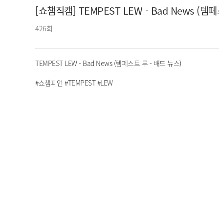
[쇼챔직캠] TEMPEST LEW - Bad News (템페스
아이돌챔프
셀럽챔프
426회
TEMPEST LEW - Bad News (템페스트 루 - 배드 뉴스)
#쇼챔피언 #TEMPEST #LEW