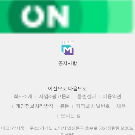
공지사항
이전으로
다음으로
회사소개
사업&광고문의
클린센터
이용약관
개인정보처리방침
큐톤
지역별 채널번호
채용
오시는 길
대표: 강지웅 | 주소: 경기도 고양시 일산동구 호수로 596 (장항동 MBC드
림센터)