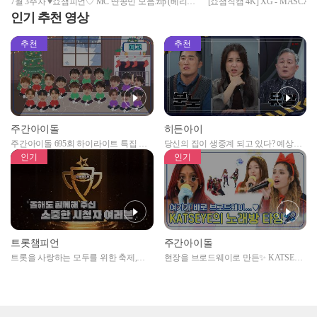
7월 3주차 ♥쇼챔피언♡ MC 딴콩민 모음.zip (베리베
[쇼챔직캠 4K] XG - MASCA
리 강민, 아스트로 문빈&산하) | Show Champion |
l Show Champion l EP.442
인기 추천 영상
EP.442
추천
추천
주간아이돌
히든아이
주간아이돌 695회 하이라이트 특집 남
당신의 집이 생중계 되고 있다? 예상치
자아이돌편 예고
못한 곳에서 일어나는 불법촬영 범죄!
인기
인기
트롯챔피언
주간아이돌
트롯을 사랑하는 모두를 위한 축제,
현장을 브로드웨이로 만든✨ KATSEYE
2024 트롯챔피언 어워즈 l <트롯챔피언
의 노래방 타임🎤
> 55회 l 12월 19일 (목) 저녁 8시 MBC
ON 방송 [예고]