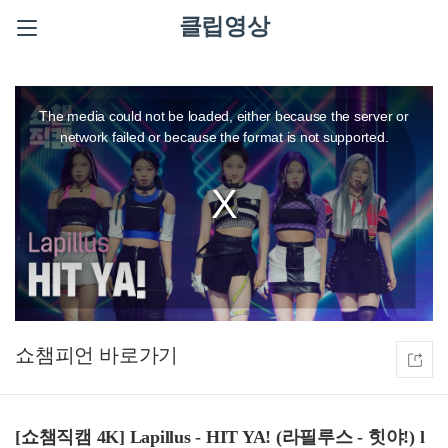
클립영상
This
is
a
The media could not be loaded, either because the server or
modal
window.
network failed or because the format is not supported.
쇼챔피언
[쇼챔직캠 4K] Lapillus - HIT YA! (라필루스 - 힛야!) l