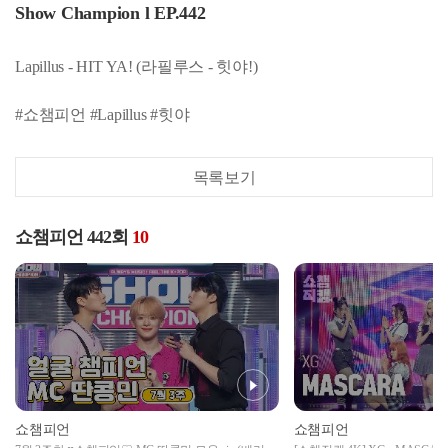
Show Champion l EP.442
Lapillus - HIT YA! (라필루스 - 힛야!)
#쇼챔피언 #Lapillus #힛야
목록보기
쇼챔피언 442회
10
쇼챔피언
쇼챔피언